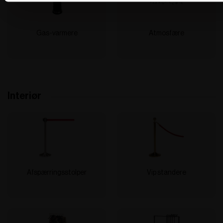
Gas-varmere
Atmosfære
Interiør
Afspærringsstolper
Vip standere