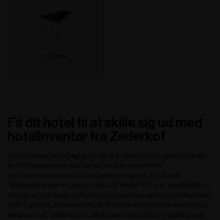
Scener
Få dit hotel til at skille sig ud med
hotelinventar fra Zederkof
Som hotelejer er det vigtigt at sikre, at alle hotellets gæster får en
førsteklasses oplevelse, uanset om det er en enkelt
hotelovernatning eller et længere hotelophold. En tilfreds
hotelgæst er kernen i en succesfuld hoteldrift. For at opnå dette, er
det vigtigt at have en indbydende atmosfære og komfortable møbler
til dine gæster. Al vores inventar til hotel kan tilbyde den bedste stil,
siddekomfort og slidstyrke, så du kan indrette dit hotel på en unik