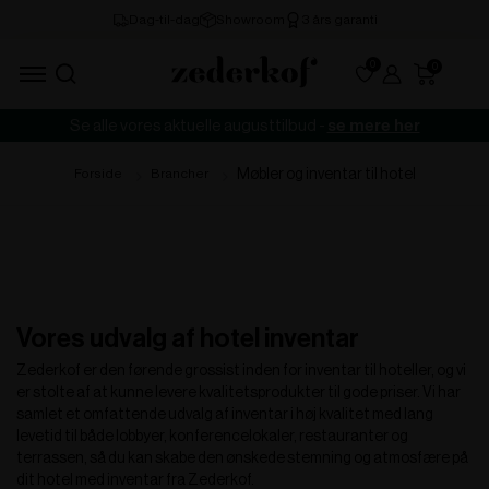
0
Se alle vores aktuelle augusttilbud -
se mere her
Møbler og inventar til hotel
Forside
Brancher
Vores udvalg af hotel inventar
Zederkof er den førende grossist inden for inventar til hoteller, og vi
er stolte af at kunne levere kvalitetsprodukter til gode priser. Vi har
samlet et omfattende udvalg af inventar i høj kvalitet med lang
levetid til både lobbyer, konferencelokaler, restauranter og
terrassen, så du kan skabe den ønskede stemning og atmosfære på
dit hotel med inventar fra Zederkof.