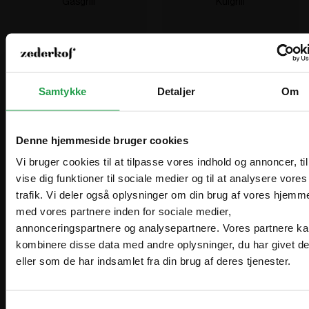
Gasgrill
Kulgrill
Samtykke
Detaljer
Om
Tilbehør grill
Markedsparasoller
Denne hjemmeside bruger cookies
Vi bruger cookies til at tilpasse vores indhold og annoncer, til
vise dig funktioner til sociale medier og til at analysere vores
trafik. Vi deler også oplysninger om din brug af vores hjemm
Vælg hvordan du handler, så vi kan tilpasse
med vores partnere inden for sociale medier,
Are you in the right place?
oplevelsen til dig.
annonceringspartnere og analysepartnere. Vores partnere k
kombinere disse data med andre oplysninger, du har givet d
Erhverv
Denmark
eller som de har indsamlet fra din brug af deres tjenester.
DA
Glatz parasoller
Tilbehør parasoller
DKK
Priser vises eksl. moms
Samtykkevalg