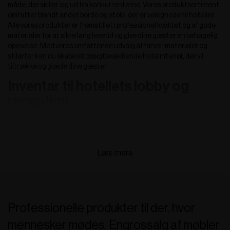
måde, der skiller sig ud fra konkurrenterne. Vores produktsortiment
omfatter blandt andet borde og stole, der er velegnede til hoteller.
Alle vores produkter er fremstillet i professionel kvalitet og af gode
materialer for at sikre lang levetid og give dine gæster en behagelig
oplevelse. Med vores omfattende udvalg af farver, materialer og
stilarter kan du skabe et opsigtsvækkende hotelinteriør, der vil
tiltrække og glæde dine gæster.
Inventar til hotellets lobby og
reception
En hotellobby og reception er det første indtryk, gæsterne får af dit
hotel, så det er vigtigt at skabe en imødekommende og stilfuld
atmosfære. Hos Zederkof tilbyder vi et bredt udvalg af inventar til
hotelreceptionen, der vil imponere dine gæster fra det øjeblik, de
træder ind ad døren. Uanset om du ønsker at skabe en luksuriøs og
sofistikeret atmosfære eller en moderne og afslappet stemning, kan
vores inventar til hotellets reception eller foyer hjælpe dig med at
opnå det ønskede udtryk. Alle produkter er nøje udvalgt for at
opfylde kravene til funktionalitet, stil og holdbarhed. Vi forstår
Professionelle produkter til der, hvor
vigtigheden af at skabe et godt førstehåndsindtryk og tilbyder
mennesker mødes. Engrossalg af møbler
derfor kun kvalitetsprodukter, der kan modstå den daglige brug i en