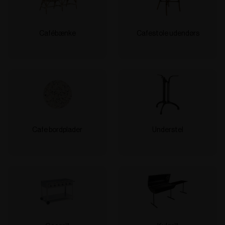
Cafébænke
Cafestole udendørs
Cafe bordplader
Understel