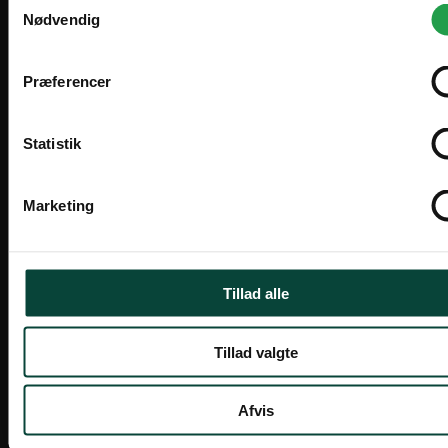
Sweden
SV
Nødvendig
Offentlig
SEK
Priser vises eksl. moms
Præferencer
International
EN
EUR
Afskærmning komplet
Pergola
Zederkof A/S er grossist og sælger møbler og inventar til
Statistik
restaurant, cafe, hotel og events. Vi sælger til
professionelle, men kan også sælge til privatpersoner.
I'll stay on zederkof.dk
Marketing
Privatperson
Priser vises inkl. moms
Tillad alle
Tilbehør cafeafskærmning
El-varmere
Tillad valgte
Afvis