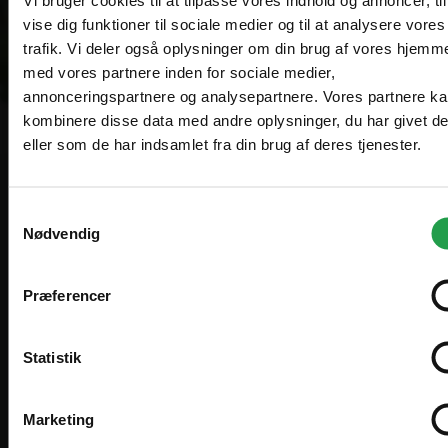
vise dig funktioner til sociale medier og til at analysere vores
trafik. Vi deler også oplysninger om din brug af vores hjemm
Vælg hvordan du handler, så vi kan tilpasse
med vores partnere inden for sociale medier,
Are you in the right place?
oplevelsen til dig.
annonceringspartnere og analysepartnere. Vores partnere k
kombinere disse data med andre oplysninger, du har givet d
Erhverv
Denmark
eller som de har indsamlet fra din brug af deres tjenester.
DA
DKK
Priser vises eksl. moms
Samtykkevalg
Professionelle produkter til der, hvor
Sweden
SV
Nødvendig
Offentlig
SEK
mennesker mødes. Engrossalg af møbler og
inventar til restaurant, café, hotel,
Priser vises eksl. moms
Præferencer
International
EN
konferencer, udlejning og events.
EUR
Zederkof A/S er grossist og sælger møbler og inventar til
Statistik
restaurant, cafe, hotel og events. Vi sælger til
Ring mig op
professionelle, men kan også sælge til privatpersoner.
I'll stay on zederkof.dk
Marketing
Bliv fordelskunde
Privatperson