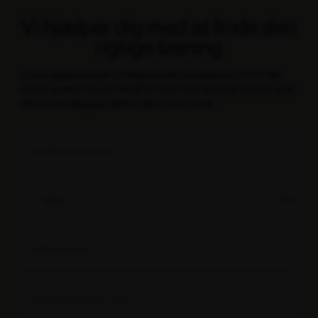
Vi hjælper dig med at finde den
rigtige løsning
Vores rådgivere står til rådighed alle hverdage fra 8 til 16. Bliv
ringet op eller ring på +45 89 12 12 00. Vi er altid klar med et godt
tilbud ved særlige projekter eller store ordrer.