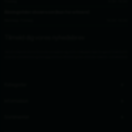
Fredag
8.30 - 14.00
Åbningstider showroom (kun for erhverv)
Mandag - Fredag
10.00 - 14.00
Tilmeld dig vores nyhedsbrev
Ved at indsende denne formular accepterer jeg, at de indtastede data bruges af Zederkof til
at sende nyhedsbreve og kampagnetilbud. Afmelding kan altid ske nederst i nyhedsbrevet.
Kategorier
Information
Sortimenter