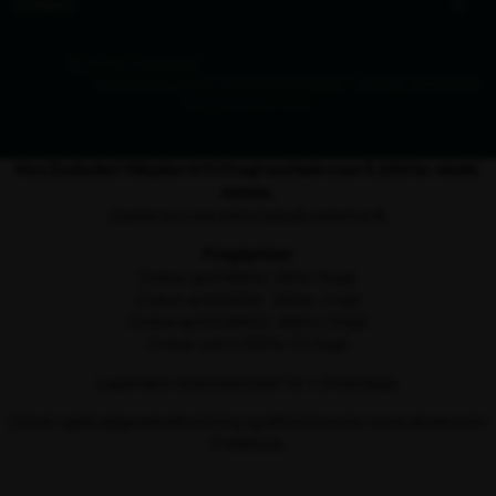
Erhverv
© 2026 Zederkof
Privatlivspolitik
Cookieindstillinger
Tilbage til toppen
Hos Zederkof tilbyder vi fri fragt ved køb over 5.000 kr. ekskl.
moms.
Gælder kun ved online køb på zederkof.dk
Fragtpriser
Ordrer op til 499 kr.: 99 kr. i fragt
Ordrer op til 999 kr.: 249 kr. i fragt
Ordrer op til 4.999 kr.: 499 kr. i fragt
Ordrer over 5.000 kr.: Fri fragt
Lagervarer afsendes inden for 1–2 hverdage.
Du kan også vælge selvafhentning og afhente varen i vores showroom i
Fredericia.