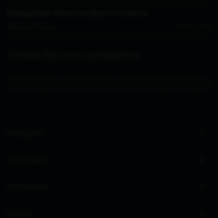
Åbningstider showroom (kun for erhverv)
Mandag - Fredag
10.00 - 14.00
Tilmeld dig vores nyhedsbrev
Ved at indsende denne formular accepterer jeg, at de indtastede data bruges af Zederkof til
at sende nyhedsbreve og kampagnetilbud. Afmelding kan altid ske nederst i nyhedsbrevet.
Kategorier
Information
Sortimenter
Erhverv