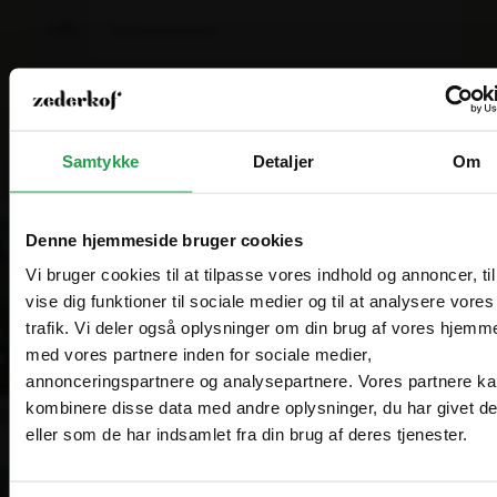
+45
Bliv ringet op
Samtykke
Detaljer
Om
Denne hjemmeside bruger cookies
Vi bruger cookies til at tilpasse vores indhold og annoncer, til
vise dig funktioner til sociale medier og til at analysere vores
trafik. Vi deler også oplysninger om din brug af vores hjemm
Vælg hvordan du handler, så vi kan tilpasse
med vores partnere inden for sociale medier,
Are you in the right place?
oplevelsen til dig.
annonceringspartnere og analysepartnere. Vores partnere k
kombinere disse data med andre oplysninger, du har givet d
Erhverv
Denmark
eller som de har indsamlet fra din brug af deres tjenester.
DA
DKK
Priser vises eksl. moms