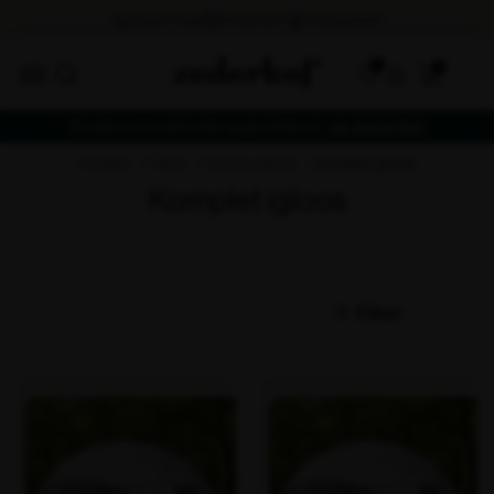
0
Se alle vores aktuelle augusttilbud -
se mere her
forside
telte
nordic igloos
komplet igloos
Komplet igloos
Filter