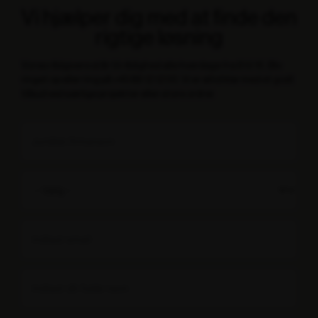
Vi hjælper dig med at finde den
rigtige løsning
Vores rådgivere står til rådighed alle hverdage fra 8 til 16. Bliv
ringet op eller ring på +45 89 12 12 00. Vi er altid klar med et godt
tilbud ved særlige projekter eller store ordrer.