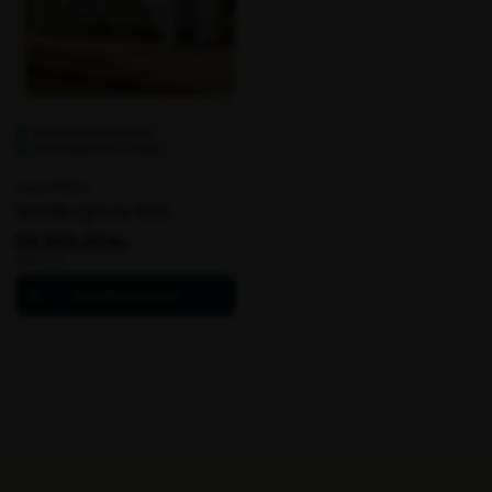
Flere varianter på lager
Leveringstid fra: 1-2 dage
Varenr. 106674
Nordic Igloos 10m
69.995,00 kr.
ekskl. moms