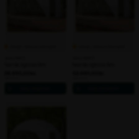
Udsolgt – Spørg om leveringstid
Udsolgt – Spørg om leveringstid
Varenr. 106672
Varenr. 106673
Nordic Igloos 6m
Nordic Igloos 8m
28.995,00 kr.
52.995,00 kr.
ekskl. moms
ekskl. moms