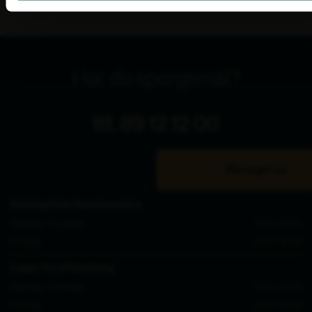
Har du spørgsmål?
tlf. 89 12 12 00
Bliv ringet op
Åbningstider kundeservice
Mandag - Torsdag
8.00 - 16.00
Fredag
8.00 - 15.00
Lager for afhentning
Mandag - Torsdag
8.30 - 15.00
Fredag
8.30 - 14.00