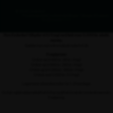
© 2026 Zederkof
Privatlivspolitik
Cookieindstillinger
Tilbage til toppen
Hos Zederkof tilbyder vi fri fragt ved køb over 5.000 kr. ekskl.
moms.
Gælder kun ved online køb på zederkof.dk
Fragtpriser
Ordrer op til 499 kr.: 99 kr. i fragt
Ordrer op til 999 kr.: 249 kr. i fragt
Ordrer op til 4.999 kr.: 499 kr. i fragt
Ordrer over 5.000 kr.: Fri fragt
Lagervarer afsendes inden for 1–2 hverdage.
Du kan også vælge selvafhentning og afhente varen i vores showroom i
Fredericia.