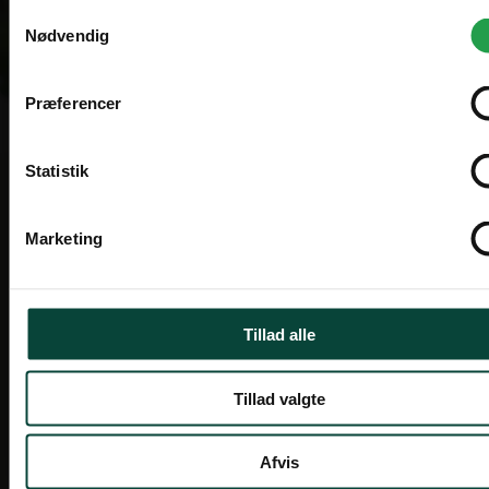
Samtykkevalg
Sweden
SV
Nødvendig
Offentlig
SEK
Priser vises eksl. moms
Præferencer
International
EN
EUR
Zederkof A/S er grossist og sælger møbler og inventar til
Statistik
restaurant, cafe, hotel og events. Vi sælger til
professionelle, men kan også sælge til privatpersoner.
I'll stay on zederkof.dk
Professionelle produkter til der, hvor
Marketing
mennesker mødes. Engrossalg af møbler og
Privatperson
inventar til restaurant, café, hotel,
Priser vises inkl. moms
konferencer, udlejning og events.
Tillad alle
Ring mig op
Tillad valgte
Bliv fordelskunde
Afvis