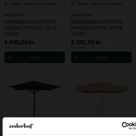
Udsolgt – Spørg om leveringstid
Udsolgt – Spørg om leveringstid
Varenr. 106991
Varenr. 106998
Kæmpeparasol 4x4m
Kæmpeparasol 5x5m
komplet m/frise - Gråt
komplet u/frise - Hvidt
Stativ
Stativ
4.995,00 kr.
6.295,00 kr.
ekskl. moms
ekskl. moms