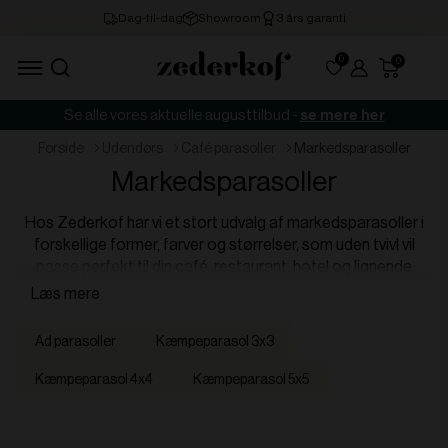
0
Se alle vores aktuelle augusttilbud -
se mere her
forside
udendørs
café parasoller
markedsparasoller
Markedsparasoller
Hos Zederkof har vi et stort udvalg af markedsparasoller i
forskellige former, farver og størrelser, som uden tvivl vil
passe perfekt til din café, restaurant, hotel og lignende
udemiljøer. Parasollerne er alle af solidt og vind- og
vejrbestandigt materiale, æstetisk flotte at se på – og med 3
års garanti.
ad parasoller
kæmpeparasol 3x3
kæmpeparasol 4x4
kæmpeparasol 5x5