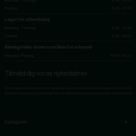
Mandag - Torsdag
8.00 - 16.00
Fredag
8.00 - 15.00
Lager for afhentning
Mandag - Torsdag
8.30 - 15.00
Fredag
8.30 - 14.00
Åbningstider showroom (kun for erhverv)
Mandag - Fredag
10.00 - 14.00
Tilmeld dig vores nyhedsbrev
Ved at indsende denne formular accepterer jeg, at de indtastede data bruges af Zederkof til
at sende nyhedsbreve og kampagnetilbud. Afmelding kan altid ske nederst i nyhedsbrevet.
Kategorier