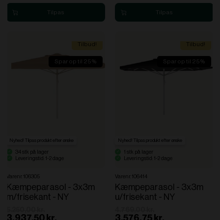
Tilbud!
Tilbud!
Spar op til 25%
Spar op til 25%
Nyhed! Tilpas produkt efter ønske
Nyhed! Tilpas produkt efter ønske
34 stk på lager
1 stk på lager
Leveringstid: 1-2 dage
Leveringstid: 1-2 dage
Varenr. 106305
Varenr. 106414
Kæmpeparasol - 3x3m
Kæmpeparasol - 3x3m
m/frisekant - NY
u/frisekant - NY
5.250,00 kr.
4.769,00 kr.
3.937,50 kr.
3.576,75 kr.