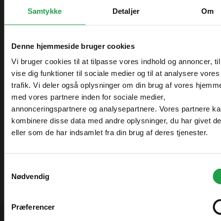
Nyhed! Tilpas produkt efter ønske
Nyhed! Tilpas produkt efter ønske
Samtykke
Detaljer
Om
Udsolgt – Spørg om leveringstid
Udsolgt – Spørg om leveringstid
Varenr. 106999
Varenr. 106992
Denne hjemmeside bruger cookies
Kæmpeparasol 5x5m
Kæmpeparasol 5x5m
komplet u/frise - Gråt
komplet m/frise - Hvidt
Vi bruger cookies til at tilpasse vores indhold og annoncer, til
Stativ
Stativ
vise dig funktioner til sociale medier og til at analysere vores
6.295,00 kr.
6.449,00 kr.
trafik. Vi deler også oplysninger om din brug af vores hjemm
ekskl. moms
ekskl. moms
Vælg hvordan du handler, så vi kan tilpasse
med vores partnere inden for sociale medier,
oplevelsen til dig.
annonceringspartnere og analysepartnere. Vores partnere k
kombinere disse data med andre oplysninger, du har givet d
Erhverv
Indlæs flere produkter (4)
eller som de har indsamlet fra din brug af deres tjenester.
Priser vises eksl. moms
Samtykkevalg
Nødvendig
Offentlig
Priser vises eksl. moms
Præferencer