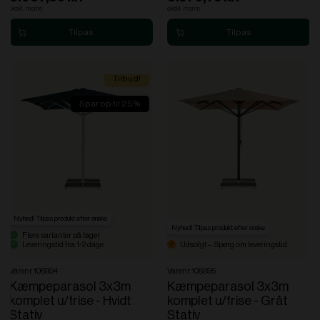
ekskl. moms
ekskl. moms
Tilbud!
Spar op til 25%
Nyhed! Tilpas produkt efter ønske
Nyhed! Tilpas produkt efter ønske
Flere varianter på lager
Leveringstid fra: 1-2 dage
Udsolgt – Spørg om leveringstid
Varenr. 106994
Varenr. 106995
Kæmpeparasol 3x3m
Kæmpeparasol 3x3m
komplet u/frise - Hvidt
komplet u/frise - Gråt
Stativ
Stativ