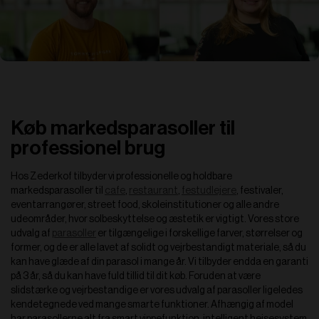
Køb markedsparasoller til
professionel brug
Hos Zederkof tilbyder vi professionelle og holdbare
markedsparasoller til
cafe
,
restaurant
,
festudlejere
, festivaler,
eventarrangører, street food, skoleinstitutioner og alle andre
udeområder, hvor solbeskyttelse og æstetik er vigtigt. Vores store
udvalg af
parasoller
er tilgængelige i forskellige farver, størrelser og
former, og de er alle lavet af solidt og vejrbestandigt materiale, så du
kan have glæde af din parasol i mange år. Vi tilbyder endda en garanti
på 3 år, så du kan have fuld tillid til dit køb.
Foruden at være
slidstærke og vejrbestandige er vores udvalg af parasoller ligeledes
kendetegnede ved mange smarte funktioner. Afhængig af model
har parasollerne alt fra smart vippefunktion, intelligent hejsesystem