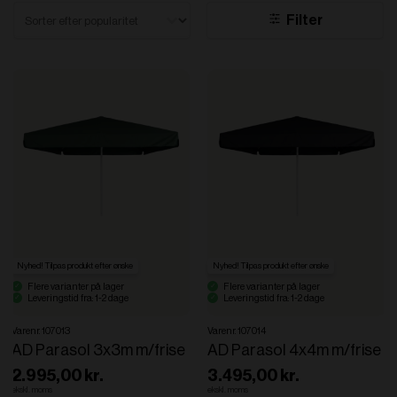
Sort test
Filter
Sort content
Nyhed! Tilpas produkt efter ønske
Nyhed! Tilpas produkt efter ønske
Flere varianter på lager
Flere varianter på lager
Leveringstid fra: 1-2 dage
Leveringstid fra: 1-2 dage
Varenr. 107013
Varenr. 107014
AD Parasol 3x3m m/frise
AD Parasol 4x4m m/frise
2.995,00 kr.
3.495,00 kr.
ekskl. moms
ekskl. moms