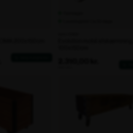
Fjernlager
Leveringstid: Ca 35 dage
Varenr. 104859
ROMA 200x150cm
Evolution mobil afskærmning,
100x150cm
.
2.310,00 kr.
ekskl. moms