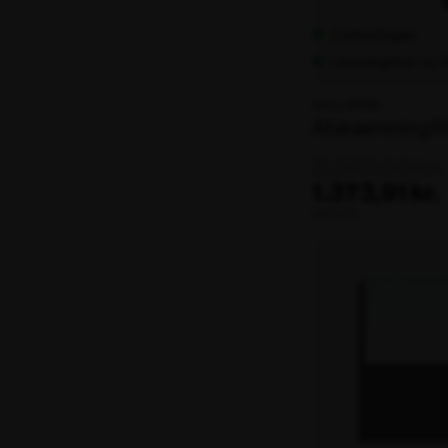
2 stk på lager
Leveringstid: ca.
Varenr. 102339
Afskærmning 
3.273,00 kr.
1.373,91 kr.
ekskl. moms