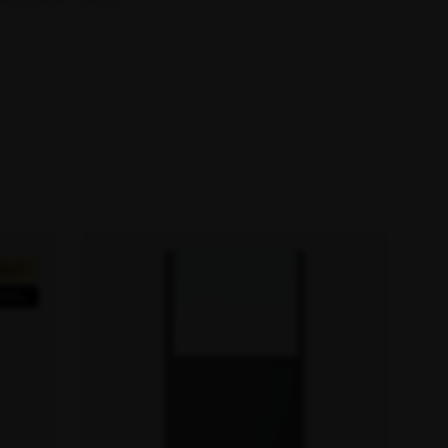
 Zederkof finder
Lyskæder
Afskærmning komplet
Pærer
Tilbehør afskærmning
Køleboks
Sportshal & -forening
lbud!
l 54%