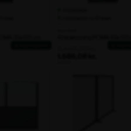
2 stk på lager
 60 dage
Leveringstid: ca. 60 dage
Varenr. 102323
ROMA 35x150 cm
Afskærmning ROMA 69x150
3.448,00 kr.
1.586,08 kr.
ekskl. moms