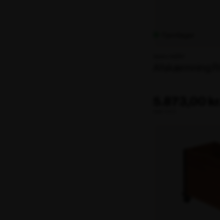
Fjernlager
Varenr. 102317
Afskærmning 
5.873,00 kr
ekskl. moms