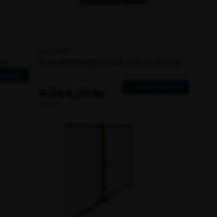
Varenr. 102319
cm
Afskærmning ROMA 102,5x150cm
4.344,00 kr.
ekskl. moms