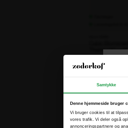
Fjernlager
Leveringstid: 8-1
Varenr. 106686
Cubic Blomster
ThermoWood®
2.265,00 kr
ekskl. moms
Samtykke
Denne hjemmeside bruger c
Vi bruger cookies til at tilpas
vores trafik. Vi deler også 
annonceringspartnere og anal