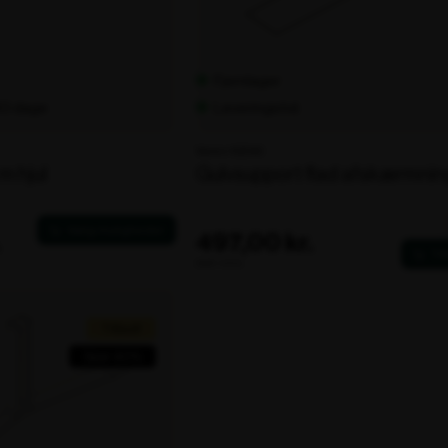
Fjernlager
 60 dage
Leveringstid:
Varenr. 102340
m hjul
Gulvsupport flad afskærmnin
f
.
497,00 kr.
ekskl. moms
Tilbud!
Spar 40%