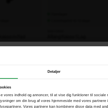
Fjernlager
0 dage
Leveringstid: 10-12 dage
Varenr. 105055
kasse m/hjul
Aflang Kasse 1 Lag
.
1.207,00 kr.
1
ekskl. moms
×
Are you in the right place?
Detaljer
Vælg hvordan du handler, så vi kan tilpasse oplevelsen til dig
Denmark
DA
ookies
DKK
Erhverv
Offentlig
se vores indhold og annoncer, til at vise dig funktioner til sociale
oplysninger om din brug af vores hjemmeside med vores partnere i
Sweden
SV
Priser vises eksl. moms
Priser vises eksl. moms
ysepartnere. Vores partnere kan kombinere disse data med andr