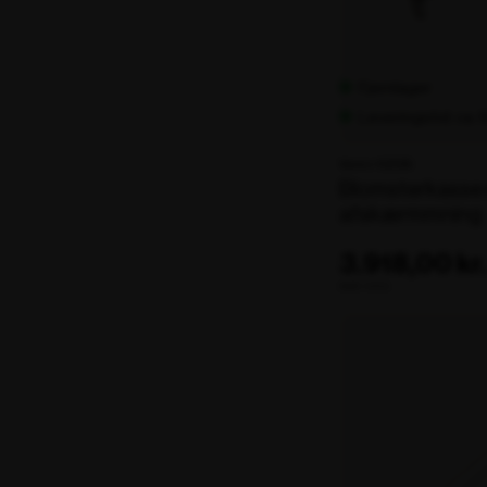
Fjernlager
Leveringstid: ca.
Varenr. 102338
Blomsterkasse 
afskærmmning
3.918,00 kr
ekskl. moms