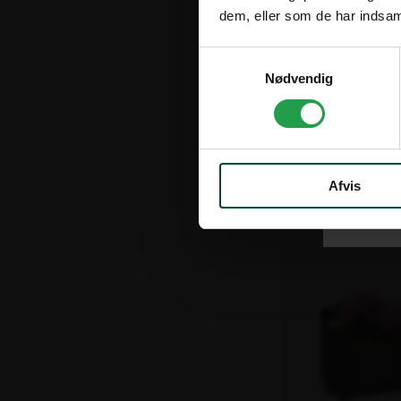
dem, eller som de har indsaml
Samtykkevalg
5 stk på lager
Nødvendig
Leveringstid: 1-2
Varenr. 105057
Aflang Kasse 3
Afvis
1.634,00 kr.
ekskl. moms