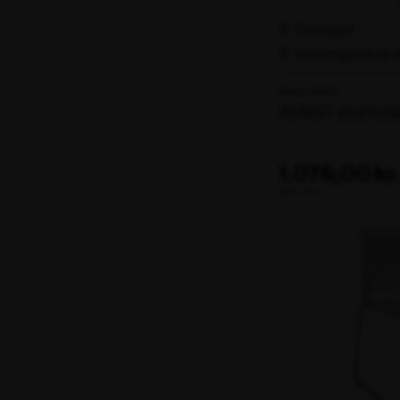
Fjernlager
Leveringstid: ca.
Varenr. 100597
AVANT stol m/
1.076,00 kr.
ekskl. moms