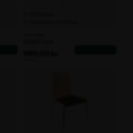
6 stk på lager
Leveringstid: ca. 45 dage
Varenr. 100596
AVANT stol
989,00 kr.
ekskl. moms