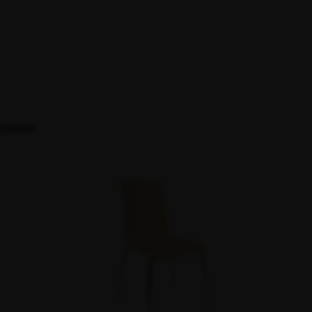
kker transport.
Lyskæder
Afskærmning komplet
Pærer
Tilbehør afskærmning
Køleboks
Sportshal & -forening
mpakker