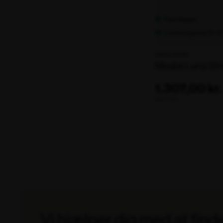
Fjernlager
Leveringstid: 8-1
Varenr. 105292
Muubs Luna Str
1.307,00 kr.
ekskl. moms
Vi hjælper dig med at find