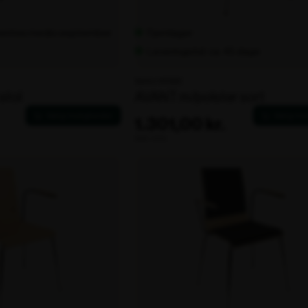
rventes medio september
Fjernlager
Leveringstid: ca. 45 dage
Varenr. 100593
 stol
AVANT m/polster sort
1.301,00 kr.
ekskl. moms