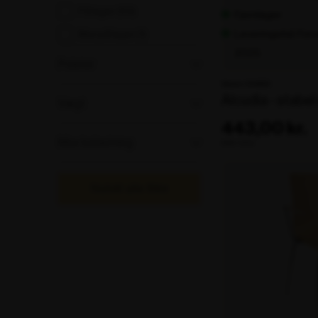
På lager
(69)
Lagerstatus
Fjernlager
Ikke på lager
(1)
Leveringstid: Fo
2025
Polster
Varenr. 104969
Polster
Alcudia - stabel
Vægt
443,00 kr.
Vægt
Max belastning
ekskl. moms
Max belastning
Nulstil alle filtre