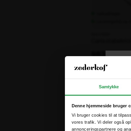
1 stk på lager
Leveringstid: ca.
Varenr. 103411
Carla stabelsto
983,00 kr.
ekskl. moms
Samtykke
Denne hjemmeside bruger c
Vi bruger cookies til at tilpas
vores trafik. Vi deler også 
annonceringspartnere og anal