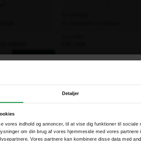
Fjernlager
 45 dage
Leveringstid: ca. 45 dage
Varenr. 100603
l m. meder
EVO stol
1.448,00 kr.
ekskl. moms
Ti
×
Are you in the right place?
Detaljer
Spar op ti
Vælg hvordan du handler, så vi kan tilpasse oplevelsen til dig
Denmark
DA
ookies
DKK
Erhverv
Offentlig
se vores indhold og annoncer, til at vise dig funktioner til sociale
oplysninger om din brug af vores hjemmeside med vores partnere i
Sweden
SV
Priser vises eksl. moms
Priser vises eksl. moms
ysepartnere. Vores partnere kan kombinere disse data med andr