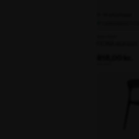
48 stk på lager
Leveringstid: 1-2
Varenr. 102124
FIONA stol sort
818,00 kr.
ekskl. moms