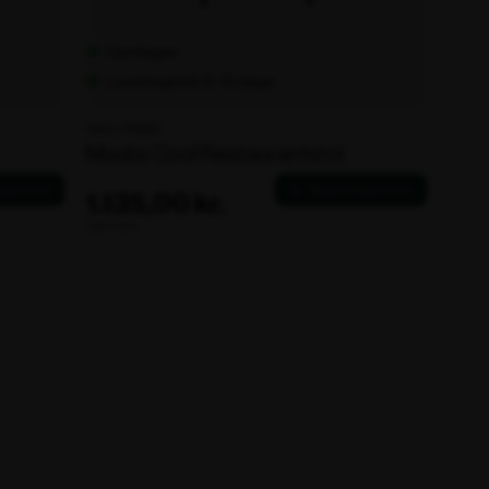
Fjernlager
Leveringstid: 8-10 dage
Varenr. 105293
Muubs Cool Restaurantstol
1.135,00 kr.
ekskl. moms