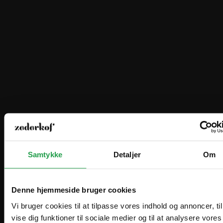
Samtykke
Detaljer
Om
Denne hjemmeside bruger cookies
Vi bruger cookies til at tilpasse vores indhold og annoncer, til
vise dig funktioner til sociale medier og til at analysere vores