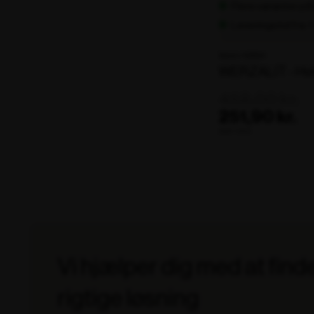
Flere varianter på
Leveringstid fra: 
Varenr. 102624
WERZALIT - Hvi
458,00 kr.
251,90 kr.
ekskl. moms
Vi hjælper dig med at find
rigtige løsning