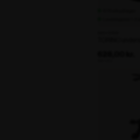
676 stk på lager
Leveringstid: 1-2
Varenr. 104556
TORINO underst
628,00 kr.
ekskl. moms