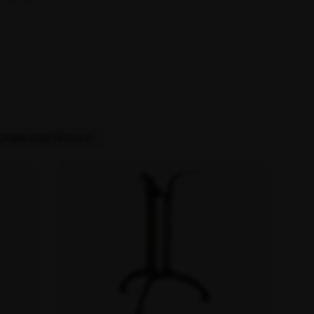
til din
Lyskæder
Afskærmning komplet
Pærer
Tilbehør afskærmning
Køleboks
Sportshal & -forening
understel til bord