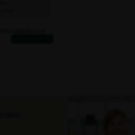
 lager
1-2 dage
d bordplade rund
e den