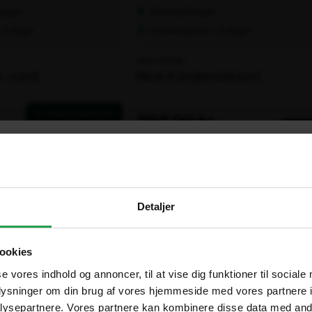
 lager
28 stk på lager
1-2 dage
Leveringstid: 1-2 dage
Varenr. 100648
 - rund
Nice 4 understel sort
797,00 kr.
ekskl. moms
×
Are you in the right place?
Detaljer
Vælg hvordan du handler, så vi kan tilpasse oplevelsen til dig
Denmark
DA
ookies
DKK
Erhverv
Offentlig
se vores indhold og annoncer, til at vise dig funktioner til sociale
oplysninger om din brug af vores hjemmeside med vores partnere i
Sweden
SV
Priser vises eksl. moms
Priser vises eksl. moms
ysepartnere. Vores partnere kan kombinere disse data med andr