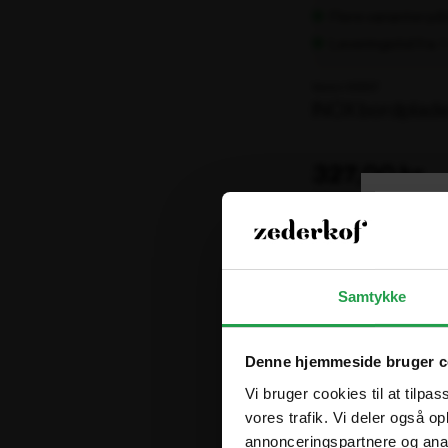
Flere varianter på
Leveringstid fra: 
Varenr. 100657
INOX bordplade
327,00 kr.
ekskl. moms
Samtykke
Denne hjemmeside bruger c
Vi bruger cookies til at tilpas
vores trafik. Vi deler også 
annonceringspartnere og anal