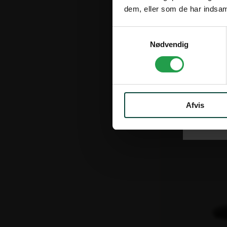
dem, eller som de har indsaml
62 stk på lager
Leveringstid: 1-2
Samtykkevalg
Nødvendig
Varenr. 100164
Milano 3 unders
436,00 kr.
ekskl. moms
Afvis