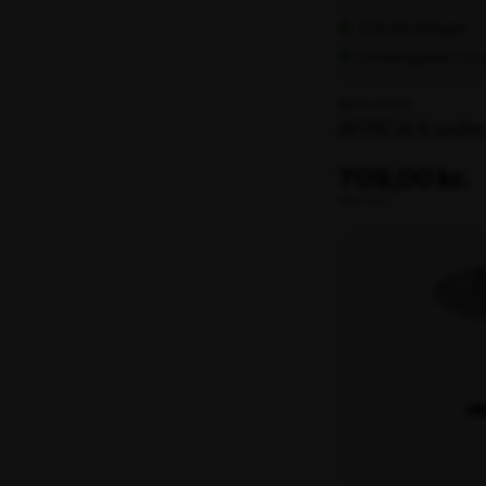
178 stk på lager
Leveringstid: 1-2
Varenr. 104555
AFRICA 4 unders
709,00 kr.
ekskl. moms