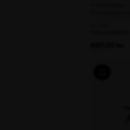
114 stk på lager
Leveringstid: 1-2
Varenr. 104562
Oslo understel,
687,00 kr.
ekskl. moms
OBS!
udgår