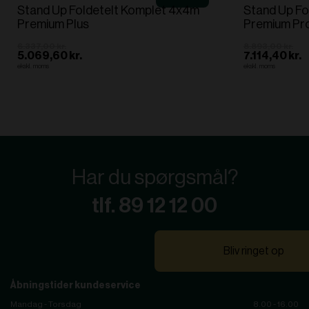
Stand Up Foldetelt Komplet 4x4m
Stand Up Fo
Premium Plus
Premium Pr
6.337,00 kr.
8.893,00 kr.
5.069,60 kr.
7.114,40 kr.
ekskl. moms
ekskl. moms
Har du spørgsmål?
tlf. 89 12 12 00
Bliv ringet op
Åbningstider kundeservice
Mandag - Torsdag
8.00 - 16.00