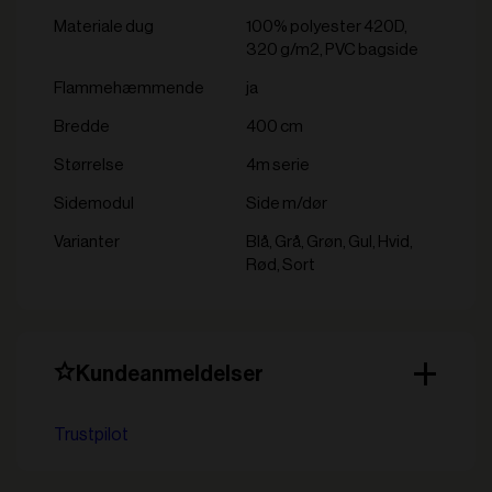
Materiale dug
100% polyester 420D,
320 g/m2, PVC bagside
Flammehæmmende
ja
Bredde
400 cm
Størrelse
4m serie
Sidemodul
Side m/dør
varianter
Blå, Grå, Grøn, Gul, Hvid,
Rød, Sort
Kundeanmeldelser
Trustpilot