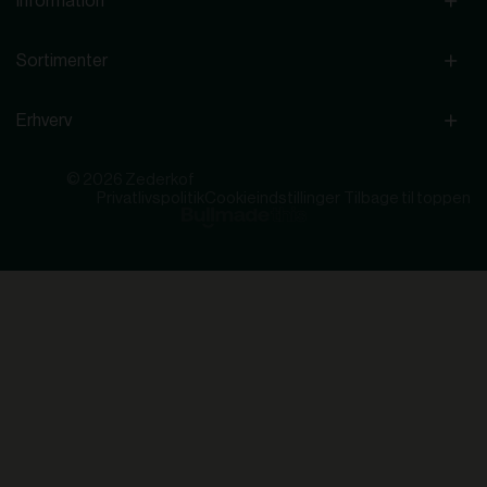
Information
Sortimenter
Erhverv
© 2026 Zederkof
Privatlivspolitik
Cookieindstillinger
Tilbage til toppen