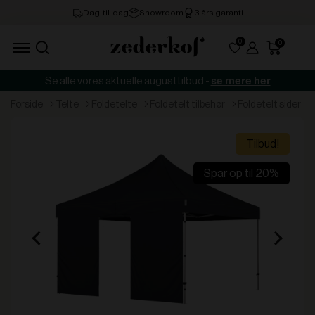
0
Se alle vores aktuelle augusttilbud -
se mere her
forside
telte
foldetelte
foldetelt tilbehør
foldetelt sider
Tilbud!
Spar op til 20%