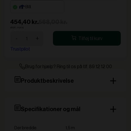
blå
454,40 kr.
568,00 kr.
ekskl. moms
StandUp
-
+
Tilføj til kurv
Standardside
4m
Trustpilot
m/dør
antal
Brug for hjælp? Ring til os på tlf. 89 12 12 00
Produktbeskrivelse
Specifikationer og mål
Dør bredde
1,5 m