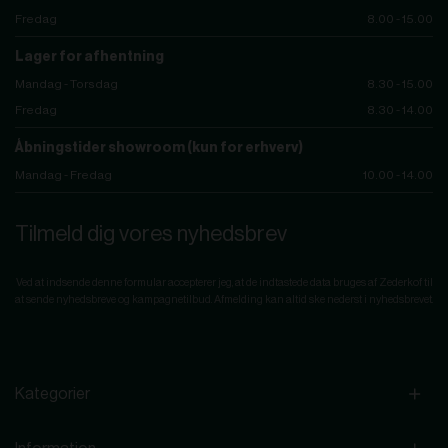
Fredag
8.00 - 15.00
Lager for afhentning
Mandag - Torsdag
8.30 - 15.00
Fredag
8.30 - 14.00
Åbningstider showroom (kun for erhverv)
Mandag - Fredag
10.00 - 14.00
Tilmeld dig vores nyhedsbrev
Ved at indsende denne formular accepterer jeg, at de indtastede data bruges af Zederkof til
at sende nyhedsbreve og kampagnetilbud. Afmelding kan altid ske nederst i nyhedsbrevet.
Kategorier