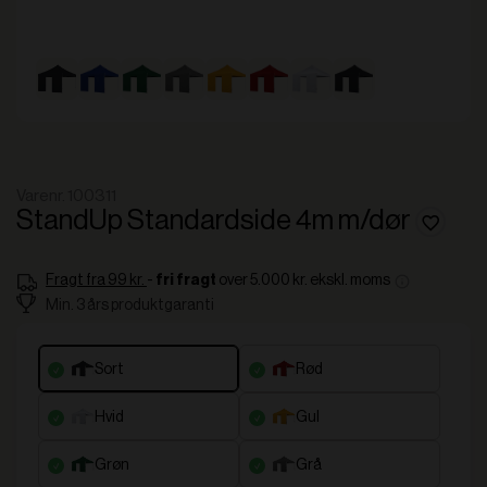
Varenr. 100311
StandUp Standardside 4m m/dør
Fragt fra 99 kr.
-
over 5.000 kr. ekskl. moms
fri fragt
Min. 3 års produktgaranti
sort
rød
hvid
gul
grøn
grå