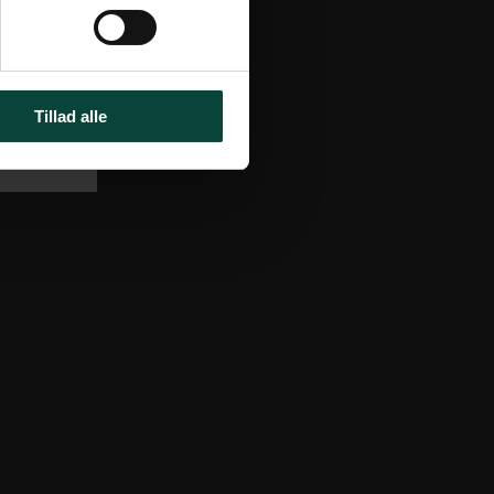
Tillad alle