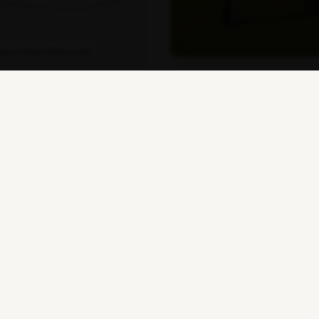
pas produkt efter ønske
rianter på lager
3 stk på lager
gstid fra: 1-2 dage
Leveringstid: 1-2 dags
Varenr. 106597
p Foldetelt Komplet
Komplet Air Cover 5x5
remium Pro
00 kr.
0 kr.
21.616,00 kr.
ekskl. moms