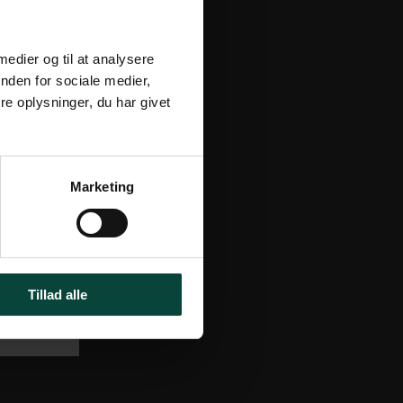
 medier og til at analysere
nden for sociale medier,
e oplysninger, du har givet
Marketing
Tillad alle