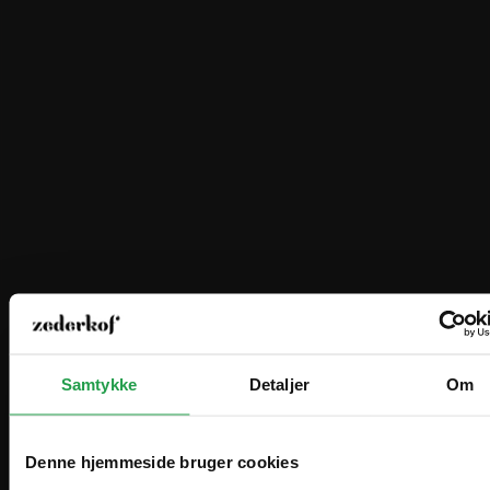
Samtykke
Detaljer
Om
Denne hjemmeside bruger cookies