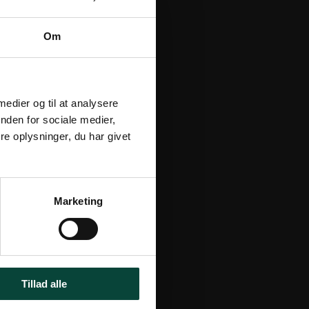
Om
.
 medier og til at analysere
nden for sociale medier,
e oplysninger, du har givet
Marketing
Tillad alle