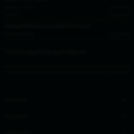
Mandag - Torsdag
8.30 - 15.00
Fredag
8.30 - 14.00
Åbningstider showroom (kun for erhverv)
Mandag - Fredag
10.00 - 14.00
Tilmeld dig vores nyhedsbrev
Ved at indsende denne formular accepterer jeg, at de indtastede data bruges af Zederkof til
at sende nyhedsbreve og kampagnetilbud. Afmelding kan altid ske nederst i nyhedsbrevet.
Kategorier
Information
Sortimenter