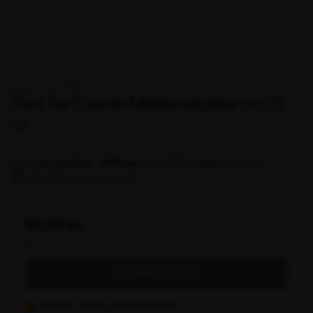
Varenr. 107048
Tent for Events Mellemstykke (no. 3)
Fragt fra 99 kr.
-
over 5.000 kr. ekskl. moms
fri fragt
Min. 3 års produktgaranti
65,00 kr.
ekskl. moms
Kan ikke bestilles
Udsolgt – Spørg om leveringstid