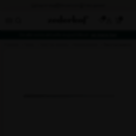
0
Se alle vores aktuelle augusttilbud -
se mere her
forside
telte
tent for events
reservedele
tent for events 