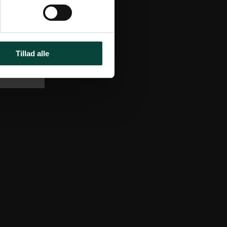
Tillad alle