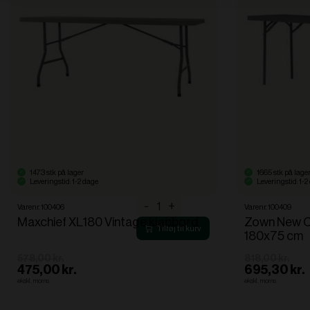
1473 stk på lager
1665 stk på lage
Leveringstid: 1-2 dage
Leveringstid: 1-2
Maxchief
-
+
Varenr. 100406
Varenr. 100409
XL180
Maxchief XL180 Vintage klapbord
Zown New Cl
Vintage
180x75 cm
klapbord
antal
578,00 kr.
818,00 kr.
475,00 kr.
695,30 kr.
ekskl. moms
ekskl. moms