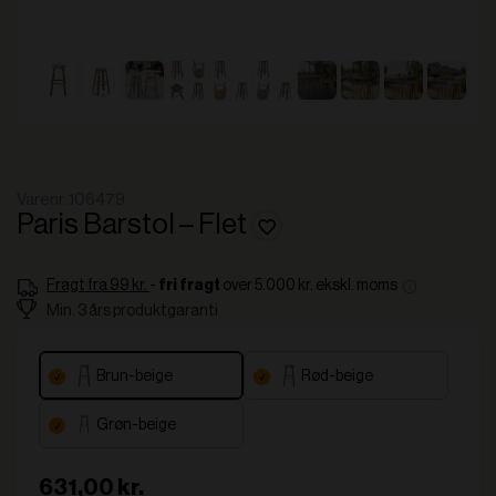
Varenr. 106479
Paris Barstol – Flet
Fragt fra 99 kr.
-
over 5.000 kr. ekskl. moms
fri fragt
Min. 3 års produktgaranti
brun-beige
rød-beige
grøn-beige
631,00 kr.