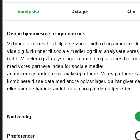
inspirerende og funktionelt miljø. Bestil i dag
Hvorfor leasing?
og oplev, hvordan den løfter din indretning til
Samtykke
Detaljer
Om
Betaling
nye højder!
Man forvandler en stor anskaffelsessum til en
Du kan betale med kort, MobilePay eller på faktura.
overkommelig månedlig ydelse.
Ret til forudbetaling forbeholdes, specielt på
Alternativer
bestillingsvarer.
Ydelsen er 100% skattemæssig
Denne hjemmeside bruger cookies
fradragsberettiget.
Vi ser frem til at håndtere og levere din ordre.
Vi bruger cookies til at tilpasse vores indhold og annoncer, til
Frigørelse af likviditet, som kan benyttes til andre
vise dig funktioner til sociale medier og til at analysere vores
formål.
trafik. Vi deler også oplysninger om din brug af vores hjemm
Vælg hvordan du handler, så vi kan tilpasse
Bedre likviditet. Omkostningerne fordeles over
med vores partnere inden for sociale medier,
oplevelsen til dig.
den periode, hvor udstyret benyttes og skaber
annonceringspartnere og analysepartnere. Vores partnere k
indtjening.
kombinere disse data med andre oplysninger, du har givet d
Finansiel spredning.
Erhverv
eller som de har indsamlet fra din brug af deres tjenester.
Fuld dispositionsret over udstyret. Det er
Priser vises eksl. moms
dispositionsretten og ikke ejendomsretten, der
skaber grundlag for indtjening.
Samtykkevalg
Nødvendig
Ingen udlæg til moms på
Offentlig
anskaffelsestidspunktet.
Priser vises eksl. moms
Præferencer
Læs mere om vores leasing
her
67 stk på lager
84 stk på lager