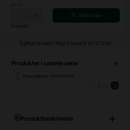
ekskl. moms
Paris
-
+
Tilføj til kurv
Barstol
-
Trustpilot
Flet
antal
Brug for hjælp? Ring til os på tlf. 89 12 12 00
Produkter i samme serie
Paris Ståbord - Flet (106474)
-
+
Produktbeskrivelse