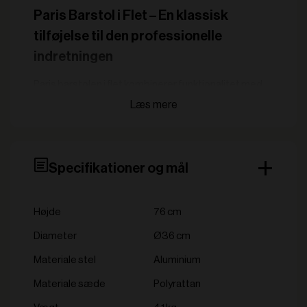
Paris Barstol i Flet – En klassisk
tilføjelse til den professionelle
indretningen
Paris barstolen i flet kombinerer funktionalitet med
en autentisk fransk stil, hvilket gør den ideel til
professionelle miljøer. Denne elegante barstol er
perfekt til barområder, caféer og restauranter, der
ønsker at give gæsterne en unik og stilfuld
oplevelse.
Specifikationer og mål
Nøglefunktioner:
Klassisk fransk design: Det flettede sæde i
Højde
76 cm
polyrattan og elegante aluminiumsstel i
bambuslook bringer en sofistikeret, parisisk
Diameter
Ø36 cm
atmosfære til din indretning.
Materiale stel
Aluminium
Ergonomisk højde: Perfekt til brug ved højborde
Materiale sæde
og bardiske, hvor komfort og æstetik går hånd i
Polyrattan
hånd.