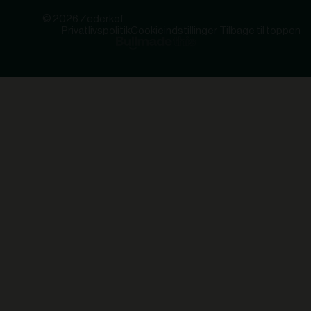
© 2026 Zederkof
Privatlivspolitik
Cookieindstillinger
Tilbage til toppen