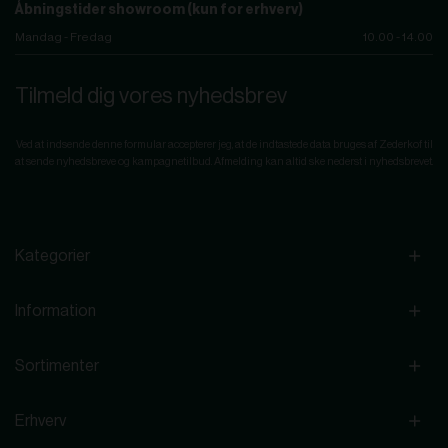
Åbningstider showroom (kun for erhverv)
Mandag - Fredag
10.00 - 14.00
Tilmeld dig vores nyhedsbrev
Ved at indsende denne formular accepterer jeg, at de indtastede data bruges af Zederkof til
at sende nyhedsbreve og kampagnetilbud. Afmelding kan altid ske nederst i nyhedsbrevet.
Kategorier
Information
Sortimenter
Erhverv