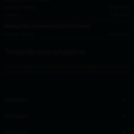
Mandag - Torsdag
8.30 - 15.00
Fredag
8.30 - 14.00
Åbningstider showroom (kun for erhverv)
Mandag - Fredag
10.00 - 14.00
Tilmeld dig vores nyhedsbrev
Ved at indsende denne formular accepterer jeg, at de indtastede data bruges af Zederkof til
at sende nyhedsbreve og kampagnetilbud. Afmelding kan altid ske nederst i nyhedsbrevet.
Kategorier
Information
Sortimenter