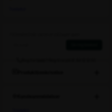
Trustpilot
Få besked når varen er på lager igen
Giv mig besked
Brug for hjælp? Ring til os på tlf. 89 12 12 00
Produktbeskrivelse
Kundeanmeldelser
Trustpilot