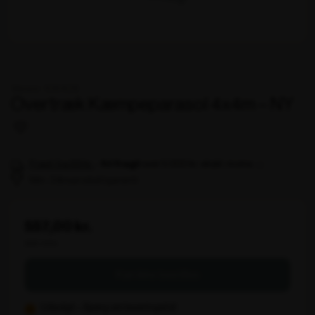
Varenr. 106429
Overtræk Kæmpeparasol 4x4m – NY
Fragt fra 99 kr.
-
over 5.000 kr. ekskl. moms
fri fragt
Min. 3 års produktgaranti
557,00 kr.
ekskl. moms
Kan ikke bestilles
Udsolgt – Spørg om leveringstid