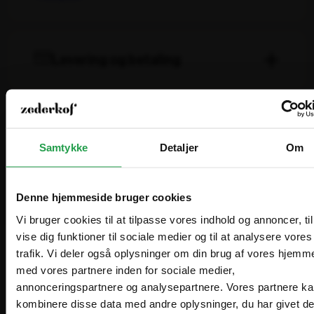
Levering og betaling
Levering
Lagervarer leveres normalt inden for 1–2 hverdage
efter bekræftet bestilling.
Bestiller du inden kl. 14.00 på en hverdag, afsender vi
Leasing og finansiering
samme dag. 98% leveres næste hverdag.
Samtykke
Detaljer
Om
Hvorfor leasing?
Betaling
Man forvandler en stor anskaffelsessum til en
Du kan betale med kort, MobilePay eller på faktura.
overkommelig månedlig ydelse.
Ret til forudbetaling forbeholdes, specielt på
Denne hjemmeside bruger cookies
bestillingsvarer.
Ydelsen er 100% skattemæssig
Vi bruger cookies til at tilpasse vores indhold og annoncer, til
fradragsberettiget.
Vi ser frem til at håndtere og levere din ordre.
vise dig funktioner til sociale medier og til at analysere vores
Frigørelse af likviditet, som kan benyttes til andre
trafik. Vi deler også oplysninger om din brug af vores hjemm
formål.
Vælg hvordan du handler, så vi kan tilpasse
med vores partnere inden for sociale medier,
Are you in the right place?
oplevelsen til dig.
Bedre likviditet. Omkostningerne fordeles over
annonceringspartnere og analysepartnere. Vores partnere k
Anbefalet til dig
den periode, hvor udstyret benyttes og skaber
kombinere disse data med andre oplysninger, du har givet d
indtjening.