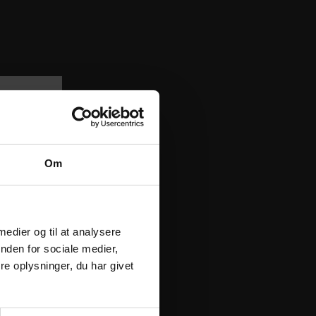
Om
.
 medier og til at analysere
nden for sociale medier,
e oplysninger, du har givet