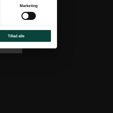
Marketing
Tillad alle