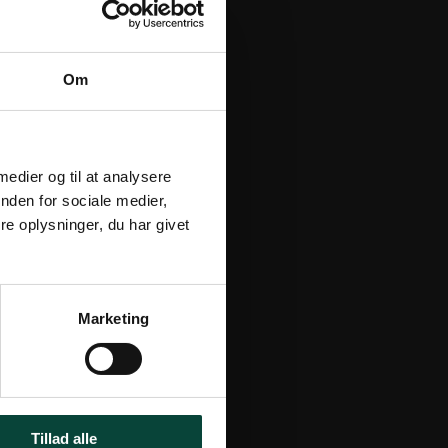
Om
.
 medier og til at analysere
nden for sociale medier,
e oplysninger, du har givet
Marketing
Tillad alle