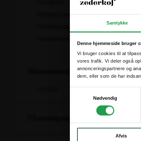
Certifikater
DIN 4102-1 B1 + M2
Materiale dug
PES 700g Anti-wick
Samtykke
UV bestandig
ja
Flammehæmmende
ja
Denne hjemmeside bruger c
Vi bruger cookies til at tilpas
vores trafik. Vi deler også 
annonceringspartnere og anal
Kundeanmeldelser
dem, eller som de har indsaml
Trustpilot
Samtykkevalg
Nødvendig
Levering og betaling
Levering
Lagervarer leveres normalt inden for 1–2 h
Afvis