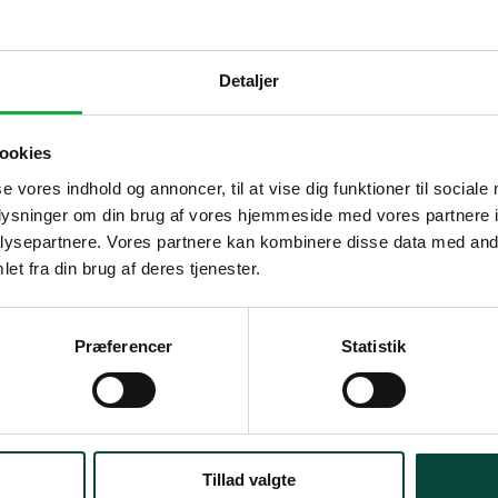
 – Fire retardant
×
Are you in the right place?
Detaljer
Vælg hvordan du handler, så vi kan tilpasse oplevelsen til dig
Denmark
DA
ookies
DKK
Erhverv
Offentlig
se vores indhold og annoncer, til at vise dig funktioner til sociale
oplysninger om din brug af vores hjemmeside med vores partnere i
Sweden
SV
Priser vises eksl. moms
Priser vises eksl. moms
ysepartnere. Vores partnere kan kombinere disse data med andr
SEK
et fra din brug af deres tjenester.
International
Zederkof A/S er grossist og sælger møbler og inventar til
EN
restaurant, cafe, hotel og events. Vi sælger til
EUR
Præferencer
Statistik
professionelle, men kan også sælge til privatpersoner.
Privatperson
I'll stay on zederkof.dk
Priser vises inkl. moms
verdage efter bekræftet bestilling.
Tillad valgte