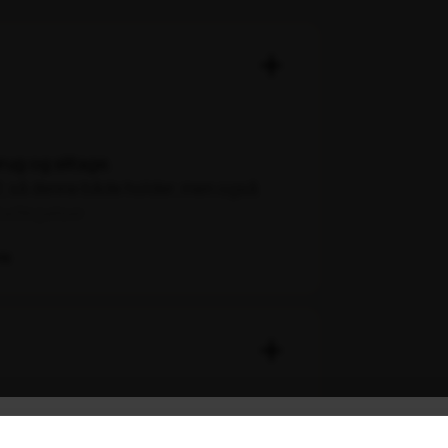
brug og slitage.
, så denne både holder, men også
betingelser.
eters moduler og kan udvides