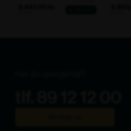
-
+
12m,
3.497,00 kr.
2.853,
Sort
ekskl. moms
ekskl. moms
PVC
antal
Har du spørgsmål?
tlf. 89 12 12 00
Bliv ringet op