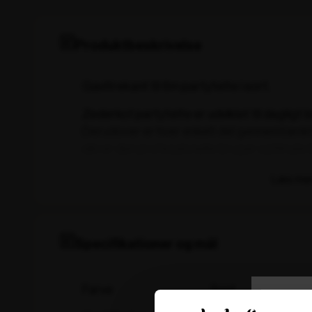
Produktbeskrivelse
Gavltrekant til 6m partytelte i sort.
Zederkof partytelte er udviklet til dagligt 
Derudover er hver enkelt del gennemtænkt
sikrer den professionelle bruger optimale 
Zederkof aluramme system er udført i 3 m
uendeligt i længden.
Specifikationer og mål
Farve
Sort