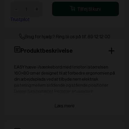
EASY
-
+
Tilføj til kurv
Hæve/Sænkebord
m/1
Trustpilot
motor
160x80cm
antal
Brug for hjælp? Ring til os på tlf. 89 12 12 00
Produktbeskrivelse
EASY hæve-/sænkebord med 1 motor i størrelsen
160×80 cm er designet til at forbedre ergonomien på
din arbejdsplads ved at tilbyde nem elektrisk
justering mellem siddende og stående positioner.
Denne funktionalitet fremmer en sundere
arbejdsdag og øger produktiviteten.
Nøglefunktioner:
Elektrisk højdejustering med 1 motor: Den
kraftfulde motor sikrer en jævn og lydsvag