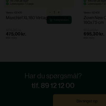
1473 stk på lager
1665 stk på lage
Leveringstid: 1-2 dage
Leveringstid: 1-2
Maxchief
-
+
Varenr. 100406
Varenr. 100409
XL180
Maxchief XL180 Vintage klapbord
Zown New Cl
Vintage
180x75 cm
klapbord
antal
578,00 kr.
818,00 kr.
475,00 kr.
695,30 kr.
ekskl. moms
ekskl. moms
Har du spørgsmål?
tlf. 89 12 12 00
Bliv ringet op