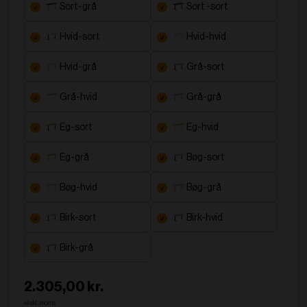
sort-grå
sort -sort
hvid-sort
hvid-hvid
hvid-grå
grå-sort
grå-hvid
grå-grå
eg-sort
eg-hvid
eg-grå
bøg-sort
bøg-hvid
bøg-grå
birk-sort
birk-hvid
birk-grå
2.305,00 kr.
ekskl. moms