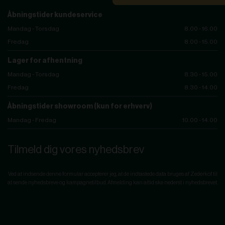
Åbningstider kundeservice
Mandag - Torsdag
8.00 - 16.00
Fredag
8.00 - 15.00
Lager for afhentning
Mandag - Torsdag
8.30 - 15.00
Fredag
8.30 - 14.00
Åbningstider showroom (kun for erhverv)
Mandag - Fredag
10.00 - 14.00
Tilmeld dig vores nyhedsbrev
Ved at indsende denne formular accepterer jeg, at de indtastede data bruges af Zederkof til
at sende nyhedsbreve og kampagnetilbud. Afmelding kan altid ske nederst i nyhedsbrevet.