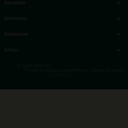
Kategorier
Information
Sortimenter
Erhverv
© 2026 Zederkof
Privatlivspolitik
Cookieindstillinger
Tilbage til toppen