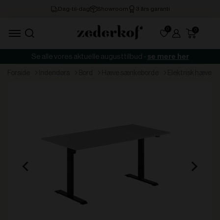
0
Se alle vores aktuelle augusttilbud -
se mere her
forside
indendørs
bord
hæve sænkeborde
elektrisk hæve 