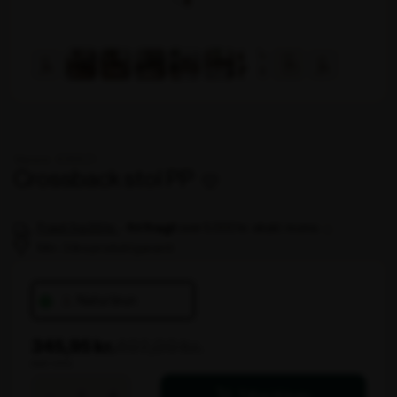
Produktbeskrivelse
Crossback Stabelstol – Klassisk design i
holdbart materiale
Opdag den perfekte kombination af elegance og
funktionalitet med Crossback stabelstolen i natur
brun. Denne stilfulde stol er fremstillet i
polypropylene, hvilket giver den en robust og
slidstærk konstruktion, samtidig med at den bevarer
det klassiske trælook. Giv dit arrangement eller din
indretning et klassisk og elegant touch med vores