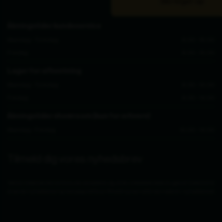
Flere varianter på lager
213 stk på lager
Leveringstid fra: 1-2 dage
Leveringstid: 1-2
Varenr. 100494
Varenr. 106622
BERTRAM stabelstol m/polster
Crossback s
632,00 kr.
510,00 kr.
537,20 kr.
433,50 kr.
ekskl. moms
ekskl. moms
Har du spørgsmål?
tlf. 89 12 12 00