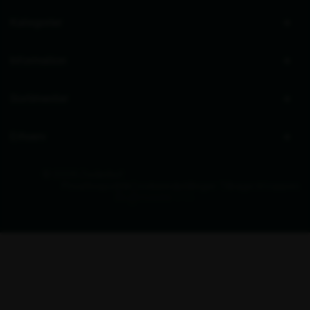
Bliv ringet op
Åbningstider kundeservice
Mandag - Torsdag
8.00 - 16.00
Fredag
8.00 - 15.00
Lager for afhentning
Mandag - Torsdag
8.30 - 15.00
Fredag
8.30 - 14.00
Åbningstider showroom (kun for erhverv)
Mandag - Fredag
10.00 - 14.00
Tilmeld dig vores nyhedsbrev
Ved at indsende denne formular accepterer jeg, at de indtastede data bruges af Zederkof til
at sende nyhedsbreve og kampagnetilbud. Afmelding kan altid ske nederst i nyhedsbrevet.