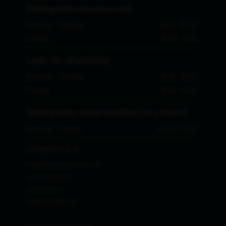
Åbningstider kundeservice
Mandag - Torsdag
8.00 - 16.00
Fredag
8.00 - 15.00
Lager for afhentning
Mandag - Torsdag
8.30 - 15.00
Fredag
8.30 - 14.00
Åbningstider showroom (kun for erhverv)
Mandag - Fredag
10.00 - 14.00
Zederkof A/S
Prins Christians Kvarter 28
7000 Fredericia
CVR 27711677
info@zederkof.dk