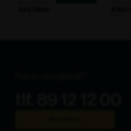
631,00 kr.
742,00
424,98 kr.
630,70
ekskl. moms
ekskl. moms
Har du spørgsmål?
tlf. 89 12 12 00
Bliv ringet op