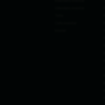
Indendørs inventar
Udendørs inventar
Telte
Cafe inventar
R
Interiør
f
l
P