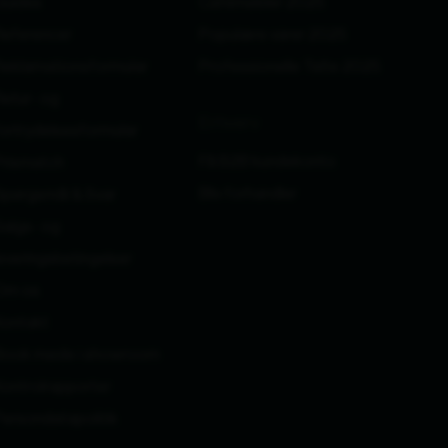
Guides
Cafémøbler 2025
Referencer
Populære varer 2025
Reklamationsformular
Professionelle Telte 2025
etur- og
Erhverv
ortrydelsesformular
Få B2B kundekonto
Prismatch
Bliv forhandler
Spørgsmål & Svar
Salgs- og
everingsbetingelser
Om os
Kontakt
Book møde i showroom
Kontrolrapporter
ersondatapolitik