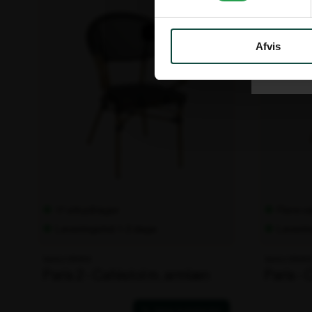
Tilbud!
Spar op til 33%
Afvis
17 stk på lager
Flere va
Leveringstid: 1-2 dage
Leverin
Varenr. 106404
Varenr. 106405
Paris 2 - Caféstol m. armlæn
Paris - 