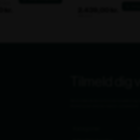
 kr.
 kr.
2.439,00 kr.
ekskl. moms
Tilmeld dig
Ved at indsende denne formular accepterer jeg, 
Afmelding kan altid ske nederst i nyhedsbrevet.
Kategorier