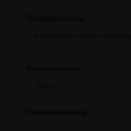
Produktbeskrivelse
Beskyttelsescover til Palazzo Noblesse og
Kundeanmeldelser
Trustpilot
Levering og betaling
Levering
Lagervarer leveres normalt inden for 1–2 h