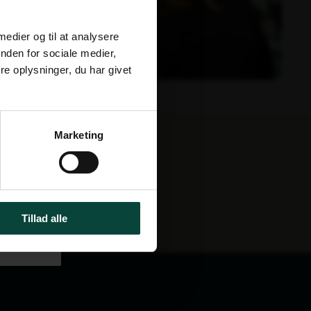
 medier og til at analysere
nden for sociale medier,
e oplysninger, du har givet
Marketing
lskunde
Tillad alle