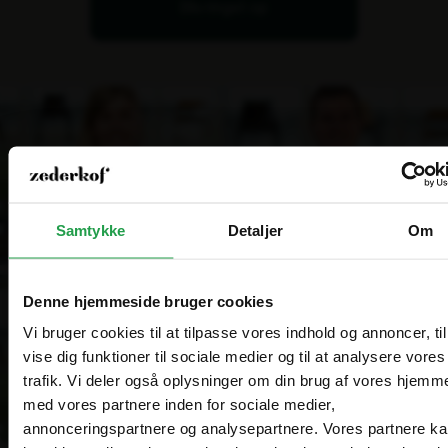
Bliv ringet op
Samtykke
Detaljer
Om
Denne hjemmeside bruger cookies
Vi bruger cookies til at tilpasse vores indhold og annoncer, til
vise dig funktioner til sociale medier og til at analysere vores
trafik. Vi deler også oplysninger om din brug af vores hjemm
Vælg hvordan du handler, så vi kan tilpasse
med vores partnere inden for sociale medier,
Are you in the right place?
oplevelsen til dig.
annonceringspartnere og analysepartnere. Vores partnere k