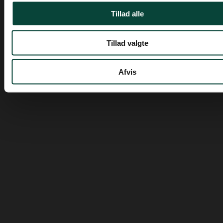
Priser vises inkl. moms
Ved at indsende denne formular accepterer jeg, at de indtastede data bruges af Zederkof til
Tillad alle
at sende nyhedsbreve og kampagnetilbud. Afmelding kan altid ske nederst i nyhedsbrevet.
Tillad valgte
Kategorier
Afvis
Information
Sortimenter
Erhverv
Zederkof A/S
Prins Christians Kvarter 28
7000 Fredericia
CVR 27711677