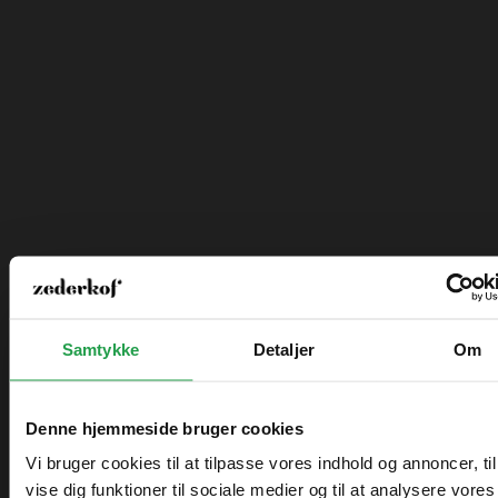
Nulstil adgangskode
Har du spørgsmål?
tlf. 89 12 12 00
Samtykke
Detaljer
Om
Bliv ringet op
Åbningstider kundeservice
Denne hjemmeside bruger cookies
Mandag - Torsdag
8.00 - 16.00
Vi bruger cookies til at tilpasse vores indhold og annoncer, til
Fredag
8.00 - 15.00
vise dig funktioner til sociale medier og til at analysere vores