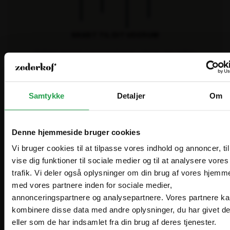
SKABT TIL DIT UDERUM
Tidløst design i minimalistisk udtryk, der løfter
terrassen, haven og udendørs miljøer.
Samtykke
Detaljer
Om
HURTIG & NEM
Denne hjemmeside bruger cookies
INSTALLATION
Vi bruger cookies til at tilpasse vores indhold og annoncer, til
vise dig funktioner til sociale medier og til at analysere vores
HURTIG
trafik. Vi deler også oplysninger om din brug af vores hjemm
LEVERING
Vælg hvordan du handler, så vi kan tilpasse
med vores partnere inden for sociale medier,
Are you in the right place?
oplevelsen til dig.
annonceringspartnere og analysepartnere. Vores partnere k
kombinere disse data med andre oplysninger, du har givet d
3 ÅRS
Erhverv
GARANTI
Denmark
eller som de har indsamlet fra din brug af deres tjenester.
DA