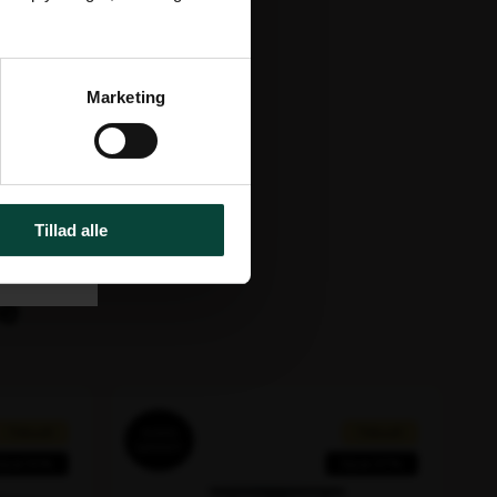
Marketing
olster
Tillad alle
de
Tilbud!
Tilbud!
10 ÅRS
GARANTI
Spar 15%
Spar 27%