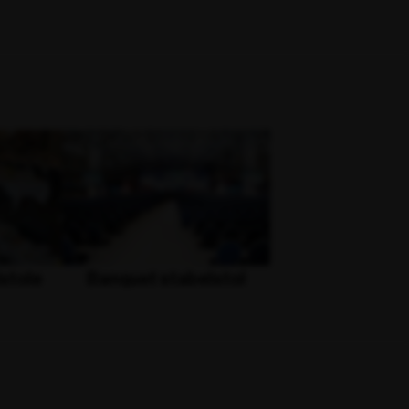
stole
Banquet stabelstol