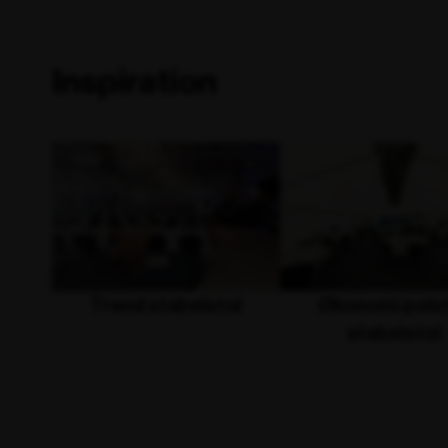
Inspiration
Trend stabelstol
Økonomi pols
stabelstol