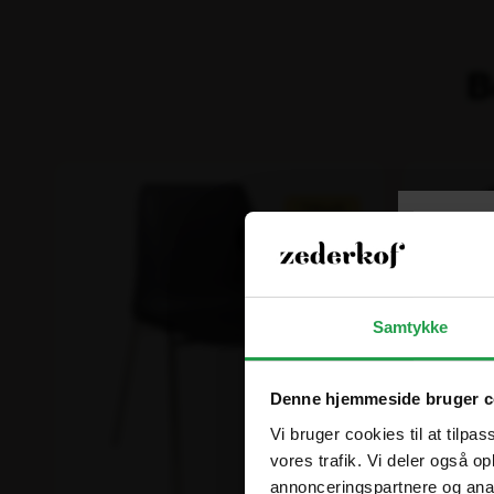
B
Tilbud!
Spar op til 15%
Samtykke
Denne hjemmeside bruger c
Vi bruger cookies til at tilpas
vores trafik. Vi deler også 
annonceringspartnere og anal