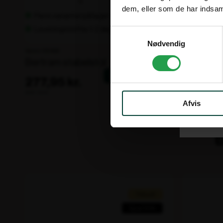
dem, eller som de har indsaml
Flere varianter på lager
591 stk på
Leveringstid fra: 1-2 dage
Leverings
Samtykkevalg
Nødvendig
Varenr. 100499
Varenr. 100495
Bertram stabelstol
Trend sto
277,95 kr.
602,65 
ekskl. moms
ekskl. moms
Afvis
B
Tilbud!
Spar 15%