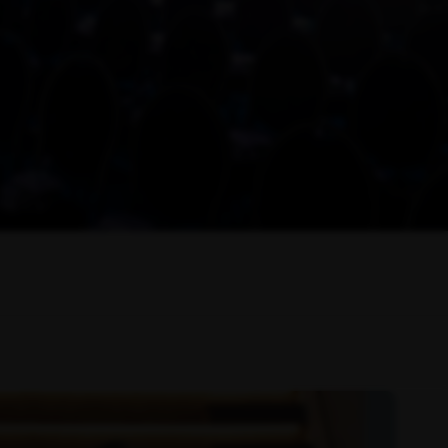
Lyskæder
Afskærmning komplet
Pærer
Tilbehør afskærmning
Køleboks
Sportshal & -forening