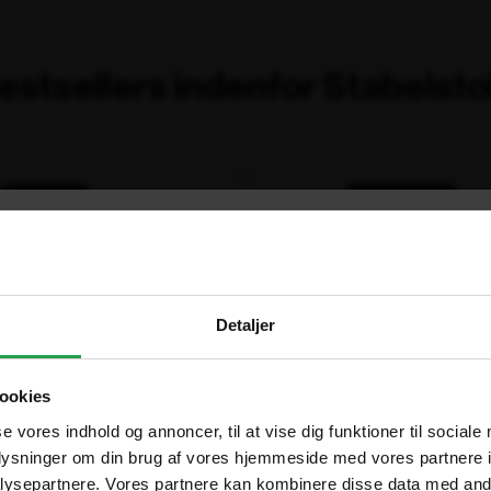
estsellers indenfor Stabelsto
Tilbud!
Spar op til 15%
Spar o
×
Are you in the right place?
Detaljer
Vælg hvordan du handler, så vi kan tilpasse oplevelsen til dig
Denmark
DA
ookies
DKK
Erhverv
Offentlig
se vores indhold og annoncer, til at vise dig funktioner til sociale
oplysninger om din brug af vores hjemmeside med vores partnere i
Sweden
SV
Priser vises eksl. moms
Priser vises eksl. moms
ysepartnere. Vores partnere kan kombinere disse data med andr