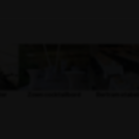
ter
Zown cocktailbord
Bertram stabel