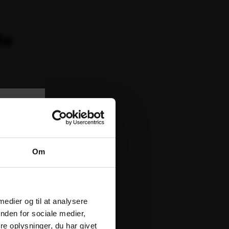
le
Tilbud!
p til 15%
Om
.
 medier og til at analysere
nden for sociale medier,
e oplysninger, du har givet