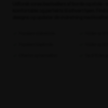
Udforsk vores bestsellers af borde og stole – st
komfortable og perfekte til ethvert hjem. Fin
designs og opdater din indretning med kvalite
Populære stabelstole
Holder op til 
Populære klapborde
Holder op til
Effektivt og høj kvalitet
Op til 10 års g