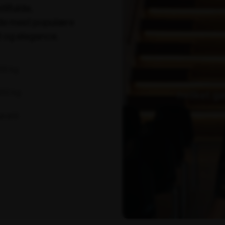
ilfulde,
d de mest populære
t og elegance.
135 kg
 350 kg
aranti