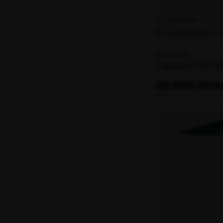
Fjernlager
Leveringstid: ca.
Varenr. 106136
Castello PRO 
28.668,00 kr
ekskl. moms