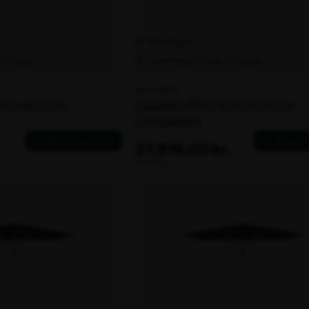
Fjernlager
 30 dage
Leveringstid: ca. 30 dage
Varenr. 106117
 500x400cm
Castello PRO 500x400cm
u/frisekant
.
27.816,00 kr.
ekskl. moms