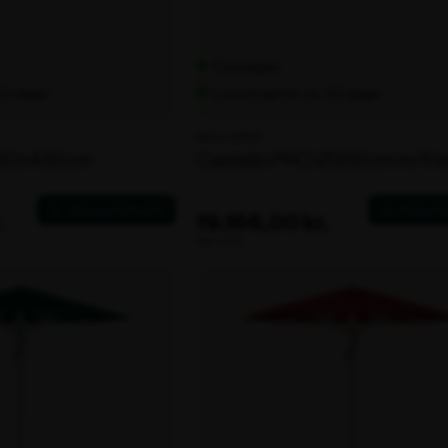
Fjernlager
 30 dage
Leveringstid: ca. 30 dage
Varenr. 106132
550x450cm
Castello PRO Ø350cm m/fri
.
19.166,00 kr.
ekskl. moms