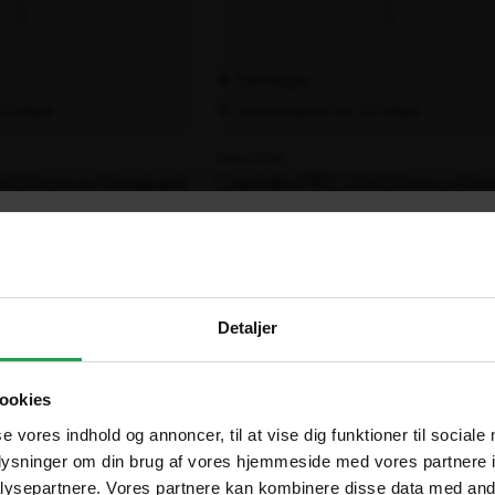
Fjernlager
 30 dage
Leveringstid: ca. 30 dage
Varenr. 106127
Ø400cm m/frisekant
Castello PRO Ø400cm u/fris
.
19.506,00 kr.
ekskl. moms
×
Are you in the right place?
Detaljer
Vælg hvordan du handler, så vi kan tilpasse oplevelsen til dig
Denmark
DA
ookies
DKK
Erhverv
Offentlig
se vores indhold og annoncer, til at vise dig funktioner til sociale
oplysninger om din brug af vores hjemmeside med vores partnere i
Sweden
SV
Priser vises eksl. moms
Priser vises eksl. moms
ysepartnere. Vores partnere kan kombinere disse data med andr