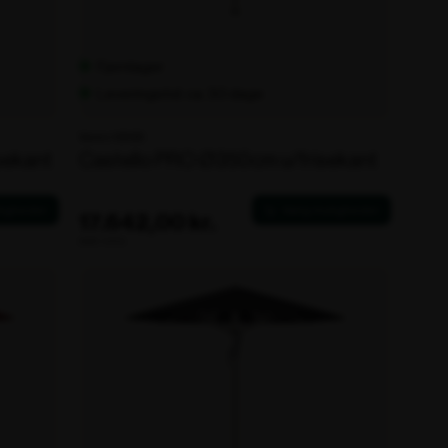
Fjernlager
Leveringstid: ca. 30 dage
Varenr. 106126
sekant
Castello PRO Ø350cm u/frisekant
17.642,00 kr.
ekskl. moms