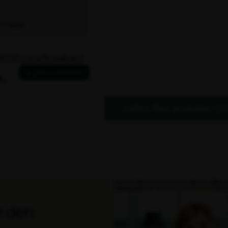
 30 dage
600cm u/frisekant
.
Indlæs flere produkter (15
e den