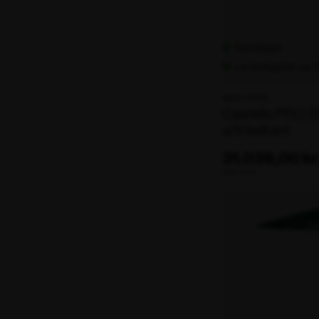
Fjernlager
Leveringstid: ca.
Varenr. 106125
Castello PRO 
u/frisekant
31.039,00 kr
ekskl. moms