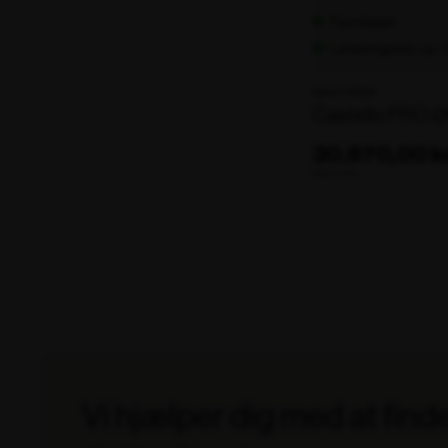
Fjernlager
Leveringstid: ca.
Varenr. 106131
Castello PRO Ø
30.870,00 kr
ekskl. moms
Vi hjælper dig med at find