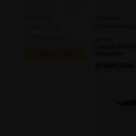
Nulstil
Lagerstatus
Fjernlager
Leveringstid: ca.
På lager
(153)
Lagerstatus
Ikke på lager
(16)
Varenr. 106124
Castello PRO
Nulstil alle filtre
u/frisekant
27.816,00 kr
ekskl. moms