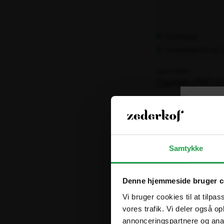
Fjernlager
Leveringstid: ca.
Varenr. 106133
Castello PRO 
21.030,00 kr
ekskl. moms
Samtykke
Denne hjemmeside bruger c
Vi bruger cookies til at tilpas
vores trafik. Vi deler også 
annonceringspartnere og anal