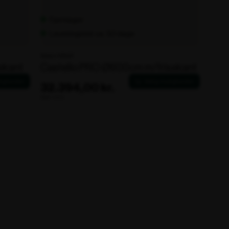
Fjernlager
Leveringstid: ca. 30 dage
Varenr. 106137
ekant
Castello PRO Ø600cm m/frisekant
32.394,00 kr.
ekskl. moms