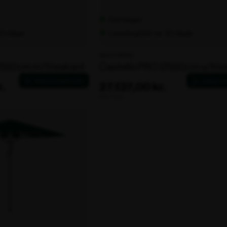
Fjernlager
 30 dage
Leveringstid: ca. 30 dage
Varenr. 106130
Ø550cm m/frisekant
Castello PRO Ø550cm u/fris
.
27.137,00 kr.
ekskl. moms