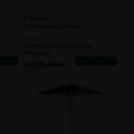
Fjernlager
Leveringstid: ca. 30 dage
Varenr. 106118
Castello PRO 550x450cm
u/frisekant
31.039,00 kr.
ekskl. moms