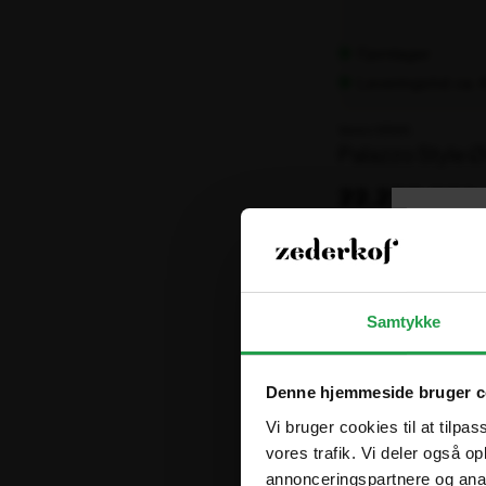
Fjernlager
Leveringstid: ca.
Varenr. 106195
Palazzo Style 
22.220,00 kr
ekskl. moms
Samtykke
Denne hjemmeside bruger c
Vi bruger cookies til at tilpas
vores trafik. Vi deler også 
annonceringspartnere og anal