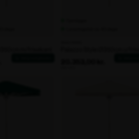
Fjernlager
 40 dage
Leveringstid: ca. 40 dage
Varenr. 106194
Ø350cm m/frisekant
Palazzo Style Ø350cm u/fris
.
20.353,00 kr.
ekskl. moms