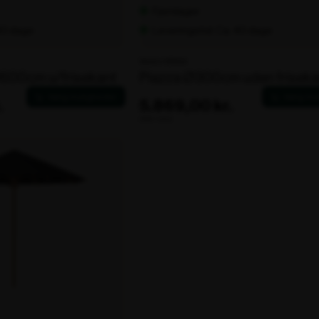
Fjernlager
 40 dage
Leveringstid: Ca. 40 dage
Varenr. 106104
Ø600cm u/frisekant
Piazza Ø300cm uden friseka
.
5.869,00 kr.
ekskl. moms