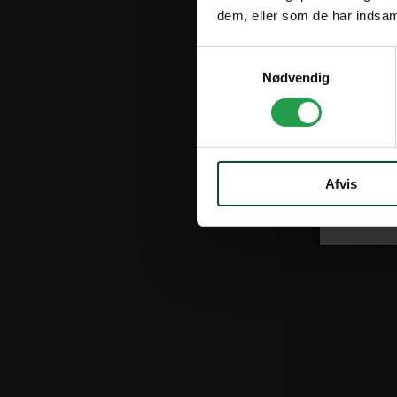
dem, eller som de har indsaml
Fjernlager
Leveringstid: ca.
Samtykkevalg
Nødvendig
Varenr. 106211
Palazzo Style 
28.493,00 kr
ekskl. moms
Afvis