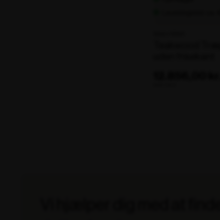
Leveringstid: ca.
Varenr. 106101
Teakwood Træ
uden frisekant
12.856,00 kr
ekskl. moms
Vi hjælper dig med at find