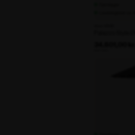
Fjernlager
Leveringstid: ca.
Varenr. 106198
Palazzo Style 
34.601,00 kr
ekskl. moms
Fjernlager