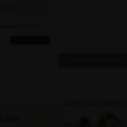
 45 dage
parasol Ø300cm
.
Indlæs flere produkter (15
e den