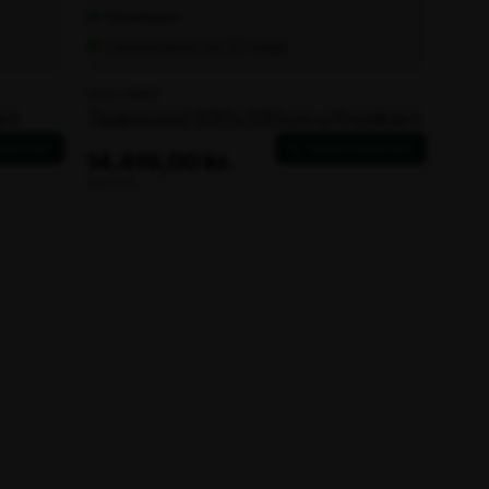
Fjernlager
Leveringstid: ca. 30 dage
Varenr. 106252
nt
Teakwood 330x330cm u/frisekant
14.419,00 kr.
ekskl. moms