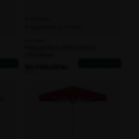
Fjernlager
Leveringstid: ca. 40 dage
Varenr. 106202
Palazzo Style 450x450cm
u/frisekant
30.700,00 kr.
ekskl. moms