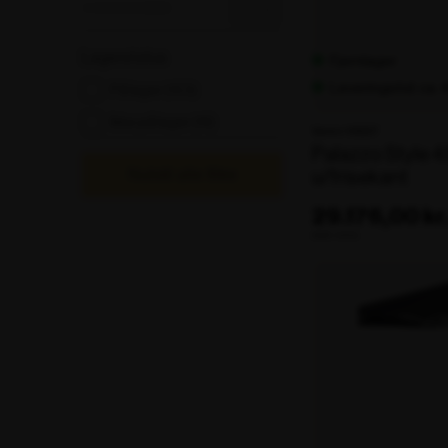
Nulstil
Lagerstatus
Fjernlager
Leveringstid: ca.
På lager
(153)
Lagerstatus
Ikke på lager
(16)
Varenr. 106207
Palazzo Style
Nulstil alle filtre
u/frisekant
29.176,00 kr
ekskl. moms