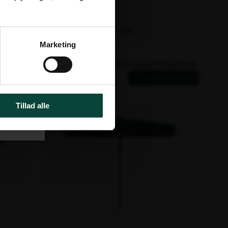
Fjernlager
Leveringstid: ca. 40 dage
Marketing
Varenr. 106212
sekant
Palazzo Style Ø600cm m/frisekant
36.126,00 kr.
ekskl. moms
Tillad alle