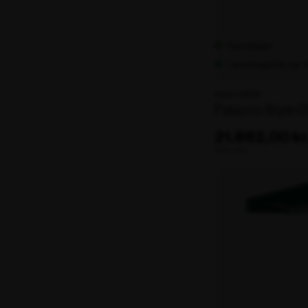
Fjernlager
Leveringstid: ca.
Varenr. 106208
Palazzo Style 
21.882,00 kr
ekskl. moms