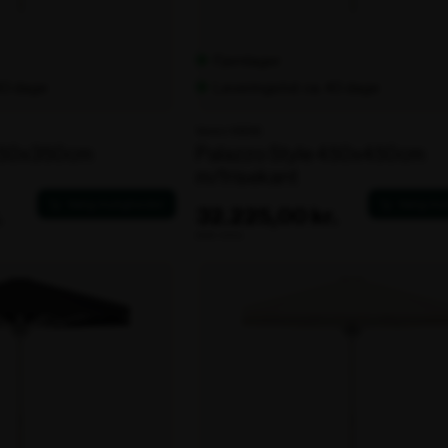
Fjernlager
 40 dage
Leveringstid: ca. 40 dage
Varenr. 106216
 450x350cm
Palazzo Style 450x450cm
m/frisekant
.
32.225,00 kr.
ekskl. moms