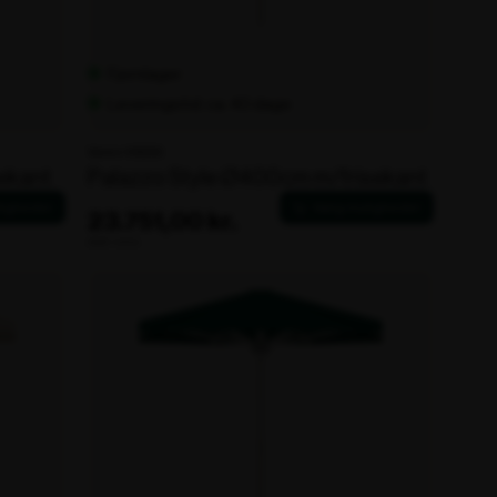
Fjernlager
Leveringstid: ca. 40 dage
Varenr. 106209
ekant
Palazzo Style Ø400cm m/frisekant
23.751,00 kr.
ekskl. moms