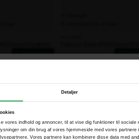
Fjernlager
 40 dage
Leveringstid: ca. 40 dage
Varenr. 106210
Ø400cm u/frisekant
Palazzo Style Ø450cm m/fri
.
25.953,00 kr.
ekskl. moms
×
Are you in the right place?
Detaljer
Vælg hvordan du handler, så vi kan tilpasse oplevelsen til dig
Denmark
DA
ookies
DKK
Erhverv
Offentlig
se vores indhold og annoncer, til at vise dig funktioner til sociale
oplysninger om din brug af vores hjemmeside med vores partnere i
Sweden
SV
Priser vises eksl. moms
Priser vises eksl. moms
ysepartnere. Vores partnere kan kombinere disse data med andr