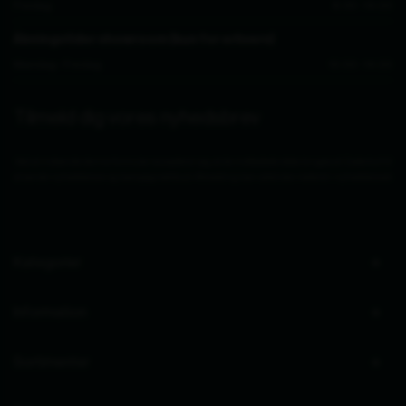
Fredag
8.30 - 14.00
Åbningstider showroom (kun for erhverv)
Mandag - Fredag
10.00 - 14.00
Tilmeld dig vores nyhedsbrev
Ved at indsende denne formular accepterer jeg, at de indtastede data bruges af Zederkof til
at sende nyhedsbreve og kampagnetilbud. Afmelding kan altid ske nederst i nyhedsbrevet.
Kategorier
Information
Sortimenter