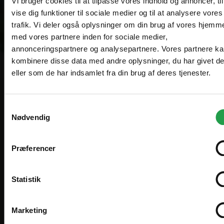
Vi bruger cookies til at tilpasse vores indhold og annoncer, til
vise dig funktioner til sociale medier og til at analysere vores
trafik. Vi deler også oplysninger om din brug af vores hjemm
Vælg hvordan du handler, så vi kan tilpasse
med vores partnere inden for sociale medier,
Are you in the right place?
oplevelsen til dig.
annonceringspartnere og analysepartnere. Vores partnere k
kombinere disse data med andre oplysninger, du har givet d
Erhverv
Denmark
eller som de har indsamlet fra din brug af deres tjenester.
DA
DKK
Priser vises eksl. moms
Samtykkevalg
Professionelle produkter til der, hvor
Sweden
SV
Nødvendig
Offentlig
SEK
mennesker mødes. Engrossalg af møbler og
inventar til restaurant, café, hotel,
Priser vises eksl. moms
Præferencer
International
EN
konferencer, udlejning og events.
EUR
Zederkof A/S er grossist og sælger møbler og inventar til
Statistik
restaurant, cafe, hotel og events. Vi sælger til
Ring mig op
professionelle, men kan også sælge til privatpersoner.
I'll stay on zederkof.dk
Marketing
Bliv fordelskunde
Privatperson