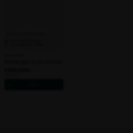
Nyhed! Tilpas produkt efter ønske
Flere varianter på lager
Leveringstid fra: 1-2 dage
Varenr. 107013
AD Parasol 3x3m m/frise
2.995,00 kr.
ekskl. moms