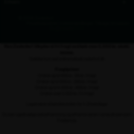
Erhverv
© 2026 Zederkof
Privatlivspolitik
Cookieindstillinger
Tilbage til toppen
Hos Zederkof tilbyder vi fri fragt ved køb over 5.000 kr. ekskl.
moms.
Gælder kun ved online køb på zederkof.dk
Fragtpriser
Ordrer op til 499 kr.: 99 kr. i fragt
Ordrer op til 999 kr.: 249 kr. i fragt
Ordrer op til 4.999 kr.: 499 kr. i fragt
Ordrer over 5.000 kr.: Fri fragt
Lagervarer afsendes inden for 1–2 hverdage.
Du kan også vælge selvafhentning og afhente varen i vores showroom i
Fredericia.