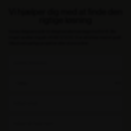
Vi hjælper dig med at finde den
rigtige løsning
Vores rådgivere står til rådighed alle hverdage fra 8 til 16. Bliv
ringet op eller ring på +45 89 12 12 00. Vi er altid klar med et godt
tilbud ved særlige projekter eller store ordrer.