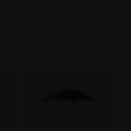
Lyskæder
Afskærmning komplet
Pærer
Tilbehør afskærmning
Køleboks
Sportshal & -forening