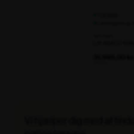
Fjernlager
Leveringstid: ca.
Varenr. 105812
Lift Alp620 til B
31.995,00 kr
ekskl. moms
Vi hjælper dig med at find