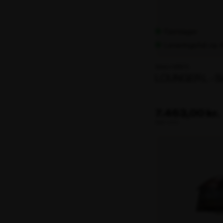
Fjernlager
Leveringstid: ca.
Varenr. 106275
LOUNGER L - Si
7.463,00 kr.
ekskl. moms