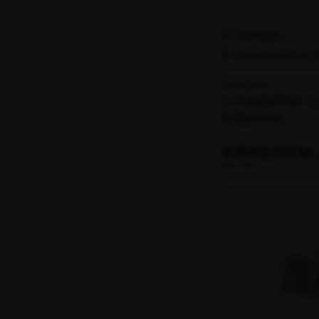
Fjernlager
Leveringstid: ca.
Varenr. 106270
LOUNGER M - Lu
Fullprintet
9.649,00 kr.
ekskl. moms