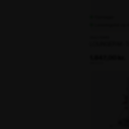
Fjernlager
Leveringstid: ca.
Varenr. 106266
LOUNGER M - T
1.847,00 kr.
ekskl. moms