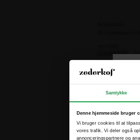
Fjernlager
Leveringstid: ca.
Varenr. 106280
LOUNGER L - Luk
11.757,00 kr.
ekskl. moms
Samtykke
Denne hjemmeside bruger c
Vi bruger cookies til at tilpas
vores trafik. Vi deler også 
annonceringspartnere og anal