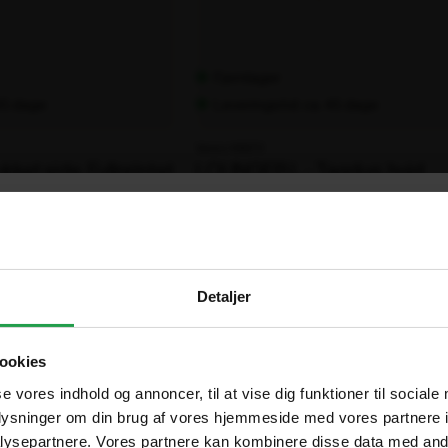
Fjernlager
 45 dage
Leveringstid: ca. 45 dage
Varenr. 106273
ket side, Fullprintet
LOUNGER L - Tagdug, hvid
LOUNGER
-
+
L
12.719,00 kr.
-
-
ekskl. moms
Lukket
side,
×
Are you in the right place?
Fullprintet
Detaljer
antal
Vælg hvordan du handler, så vi kan tilpasse oplevelsen til dig
Denmark
DA
ookies
DKK
Erhverv
Offentlig
se vores indhold og annoncer, til at vise dig funktioner til sociale
oplysninger om din brug af vores hjemmeside med vores partnere i
Sweden
SV
Priser vises eksl. moms
Priser vises eksl. moms
ysepartnere. Vores partnere kan kombinere disse data med andr