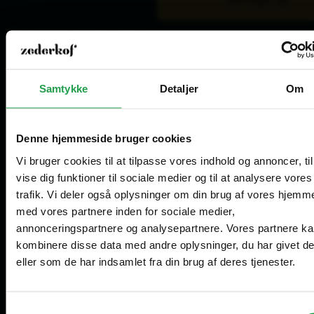
Åbningstider kundeservice
Mandag - Torsdag
8.00 - 16.00
Fredag
8.00 - 15.00
Samtykke
Detaljer
Om
Lager for afhentning
Mandag - Torsdag
8.30 - 15.00
Fredag
8.30 - 14.00
Denne hjemmeside bruger cookies
Vi bruger cookies til at tilpasse vores indhold og annoncer, til
Åbningstider showroom (kun for erhverv)
vise dig funktioner til sociale medier og til at analysere vores
Mandag - Fredag
10.00 - 14.00
trafik. Vi deler også oplysninger om din brug af vores hjemm
Vælg hvordan du handler, så vi kan tilpasse
med vores partnere inden for sociale medier,
Are you in the right place?
oplevelsen til dig.
Tilmeld dig vores nyhedsbrev
annonceringspartnere og analysepartnere. Vores partnere k
kombinere disse data med andre oplysninger, du har givet d
Erhverv
Denmark
eller som de har indsamlet fra din brug af deres tjenester.
DA
DKK
Priser vises eksl. moms
Samtykkevalg