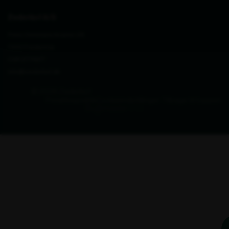
Zederkof A/S
Prins Christians Kvarter 28
7000 Fredericia
CVR 27711677
info@zederkof.dk
© 2026 Zederkof
Privatlivspolitik
Cookieindstillinger
Tilbage til toppen