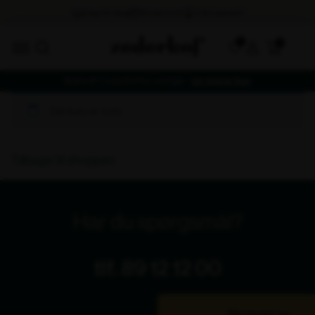
0
Nyhed! Cozy Sofa Lounge -
se mere her
Din kurv er tom.
Tilbage til shoppen
Har du spørgsmål?
tlf. 89 12 12 00
Bliv ringet op