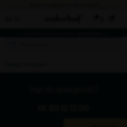
0
Nyhed! Cozy Sofa Lounge -
se mere her
Se alle vores aktuelle augusttilbud -
se mere her
Din kurv er tom.
Tilbage til shoppen
Har du spørgsmål?
tlf. 89 12 12 00
Bliv ringet op