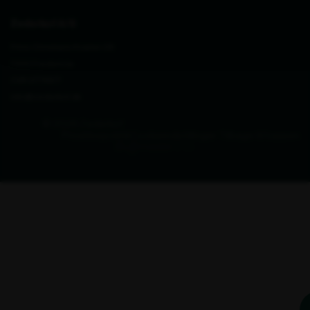
Zederkof A/S
Prins Christians Kvarter 28
7000 Fredericia
CVR 27711677
info@zederkof.dk
© 2026 Zederkof
Privatlivspolitik
Cookieindstillinger
Tilbage til toppen