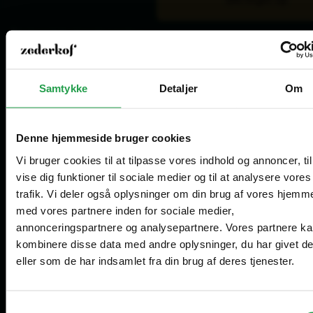
Åbningstider kundeservice
Mandag - Torsdag
8.00 - 16.00
Fredag
8.00 - 15.00
Samtykke
Detaljer
Om
Lager for afhentning
Mandag - Torsdag
8.30 - 15.00
Fredag
8.30 - 14.00
Denne hjemmeside bruger cookies
Vi bruger cookies til at tilpasse vores indhold og annoncer, til
Åbningstider showroom (kun for erhverv)
vise dig funktioner til sociale medier og til at analysere vores
Mandag - Fredag
10.00 - 14.00
trafik. Vi deler også oplysninger om din brug af vores hjemm
Vælg hvordan du handler, så vi kan tilpasse
med vores partnere inden for sociale medier,
Are you in the right place?
oplevelsen til dig.
Tilmeld dig vores nyhedsbrev
annonceringspartnere og analysepartnere. Vores partnere k
kombinere disse data med andre oplysninger, du har givet d
Erhverv
Denmark
eller som de har indsamlet fra din brug af deres tjenester.
DA
DKK
Priser vises eksl. moms
Samtykkevalg