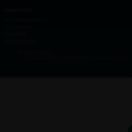
Zederkof A/S
Prins Christians Kvarter 28
7000 Fredericia
CVR 27711677
info@zederkof.dk
© 2026 Zederkof
Privatlivspolitik
Cookieindstillinger
Tilbage til toppen