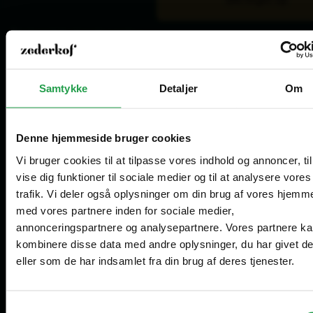
Åbningstider kundeservice
Mandag - Torsdag
8.00 - 16.00
Fredag
8.00 - 15.00
Samtykke
Detaljer
Om
Lager for afhentning
Mandag - Torsdag
8.30 - 15.00
Fredag
8.30 - 14.00
Denne hjemmeside bruger cookies
Vi bruger cookies til at tilpasse vores indhold og annoncer, til
Åbningstider showroom (kun for erhverv)
vise dig funktioner til sociale medier og til at analysere vores
Mandag - Fredag
10.00 - 14.00
trafik. Vi deler også oplysninger om din brug af vores hjemm
Vælg hvordan du handler, så vi kan tilpasse
med vores partnere inden for sociale medier,
Are you in the right place?
oplevelsen til dig.
Tilmeld dig vores nyhedsbrev
annonceringspartnere og analysepartnere. Vores partnere k
kombinere disse data med andre oplysninger, du har givet d
Erhverv
Denmark
eller som de har indsamlet fra din brug af deres tjenester.
DA
DKK
Priser vises eksl. moms
Samtykkevalg