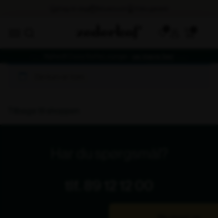
0
Nyhed! Cozy Sofa Lounge -
se mere her
Din kurv er tom.
Tilbage til shoppen
Har du spørgsmål?
tlf. 89 12 12 00
Bliv ringet op