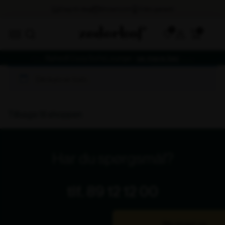
0
Nyhed! Cozy Sofa Lounge -
se mere her
Din kurv er tom.
Tilbage til shoppen
Har du spørgsmål?
tlf. 89 12 12 00
Bliv ringet op