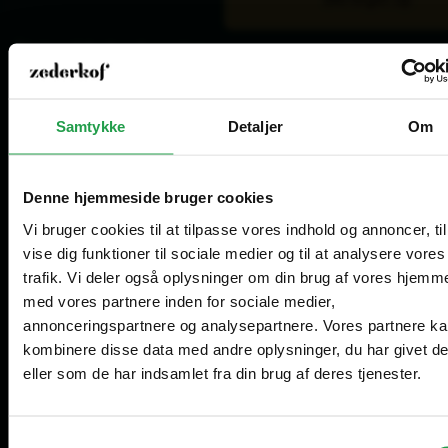
Åbningstider kundeservice
Mandag - Torsdag
8.00 - 16.00
Fredag
8.00 - 15.00
Samtykke
Detaljer
Om
Lager for afhentning
Mandag - Torsdag
8.30 - 15.00
Fredag
8.30 - 14.00
Denne hjemmeside bruger cookies
Vi bruger cookies til at tilpasse vores indhold og annoncer, til
Åbningstider showroom (kun for erhverv)
vise dig funktioner til sociale medier og til at analysere vores
Mandag - Fredag
10.00 - 14.00
trafik. Vi deler også oplysninger om din brug af vores hjemm
Vælg hvordan du handler, så vi kan tilpasse
med vores partnere inden for sociale medier,
Are you in the right place?
oplevelsen til dig.
Tilmeld dig vores nyhedsbrev
annonceringspartnere og analysepartnere. Vores partnere k
kombinere disse data med andre oplysninger, du har givet d
Erhverv
Denmark
eller som de har indsamlet fra din brug af deres tjenester.
DA
DKK
Priser vises eksl. moms
Samtykkevalg