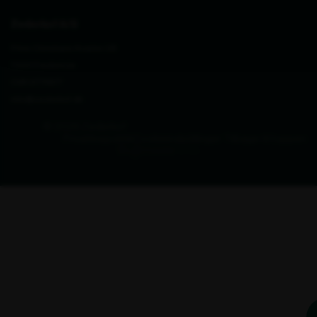
Zederkof A/S
Prins Christians Kvarter 28
7000 Fredericia
CVR 27711677
info@zederkof.dk
© 2026 Zederkof
Privatlivspolitik
Cookieindstillinger
Tilbage til toppen