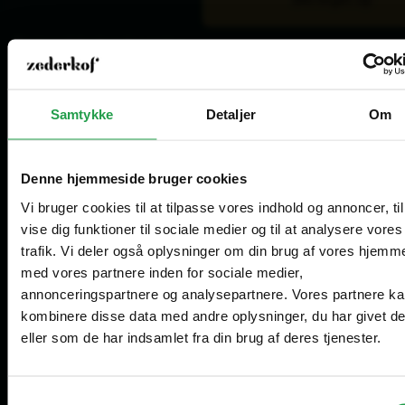
Åbningstider kundeservice
Mandag - Torsdag
8.00 - 16.00
Fredag
8.00 - 15.00
Samtykke
Detaljer
Om
Lager for afhentning
Mandag - Torsdag
8.30 - 15.00
Fredag
8.30 - 14.00
Denne hjemmeside bruger cookies
Vi bruger cookies til at tilpasse vores indhold og annoncer, til
Åbningstider showroom (kun for erhverv)
vise dig funktioner til sociale medier og til at analysere vores
Mandag - Fredag
10.00 - 14.00
trafik. Vi deler også oplysninger om din brug af vores hjemm
Vælg hvordan du handler, så vi kan tilpasse
med vores partnere inden for sociale medier,
Are you in the right place?
oplevelsen til dig.
Tilmeld dig vores nyhedsbrev
annonceringspartnere og analysepartnere. Vores partnere k
kombinere disse data med andre oplysninger, du har givet d
Erhverv
Denmark
eller som de har indsamlet fra din brug af deres tjenester.
DA
DKK
Priser vises eksl. moms
Samtykkevalg