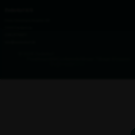
Zederkof A/S
Prins Christians Kvarter 28
7000 Fredericia
CVR 27711677
info@zederkof.dk
© 2026 Zederkof
Privatlivspolitik
Cookieindstillinger
Tilbage til toppen