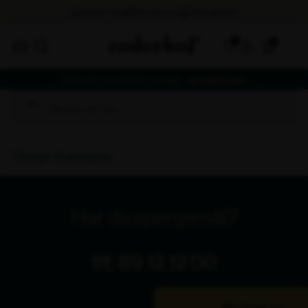
0
Nyhed! Cozy Sofa Lounge -
se mere her
Din kurv er tom.
Tilbage til shoppen
Har du spørgsmål?
tlf. 89 12 12 00
Bliv ringet op